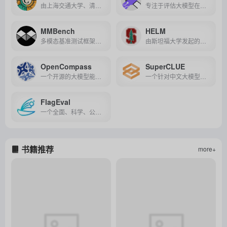
由上海交通大学、清华大学和爱丁堡大学联合推出的中文基础模型评估套件，涵盖多领域、多难度级别的客观题评测，旨在衡量大模型在中文理解和推理方面的能力。
专注于评估大模型在人类认知与问题解决任务中通用能力的综合性评测平台，由知名高校与机构联合打造，提供多元化评测方式与权威排名，助力AI技术发展与应用。
MMBench
HELM
多模态基准测试框架，旨在全面评估和理解不同场景下多模态模型的性能，通过精心设计的评估流程和标注数据集，提供稳健和可靠的评测结果。
由斯坦福大学发起的，旨在通过多个维度和场景全面评估大语言模型能力，以推动技术进步和模型优化的评测基准。
OpenCompass
SuperCLUE
一个开源的大模型能力评测体系，旨在全面量化评估大模型在知识、语言、理解、推理等方面的能力，并推动模型的迭代优化。
一个针对中文大模型的综合性评测工具，通过多维度、多视角的评测体系真实反映大模型的通用能力，助力技术进步和产业化发展。
FlagEval
一个全面、科学、公正的大模型评测体系及开放平台，旨在通过提供多维度评测工具和方法，帮助研究人员全方位评估基础模型及训练算法的性能。
书籍推荐
more+