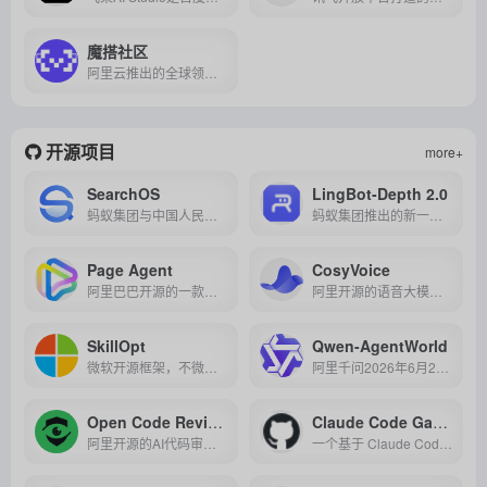
魔搭社区
阿里云推出的全球领先的AI大模型开源平台，通过“模型即服务”理念提供一站式模型开发、部署与协作生态，降低AI应用门槛并推动技术创新。
开源项目
more+
SearchOS
LingBot-Depth 2.0
蚂蚁集团与中国人民大学联合开源的多智能体协作框架，它像操作系统一样调度搜索智能体，通过全局共享状态和流水线并行机制，高效完成复杂、长周期的深度信息检索任务。
蚂蚁集团推出的新一代机器人空间感知模型，可提升三维深度感知能力，增强抓取、导航和环境理解效果。
Page Agent
CosyVoice
阿里巴巴开源的一款纯前端 GUI 智能体框架，无需截图和后端，仅需一行代码即可让任意网页具备自然语言交互与自动操作能力。
阿里开源的语音大模型，支持3秒零样本克隆、多语种及指令情感控制，实现150ms超低延迟流式合成。
SkillOpt
Qwen-AgentWorld
微软开源框架，不微调模型，像训练神经网络一样自动优化Agent技能文档，实现能力稳定提升与跨环境迁移。
阿里千问2026年6月24日发布的首个原生语言世界模型，用纯文本统一模拟七大数字环境，让智能体在"虚拟世界"中练手。
Open Code Review
Claude Code Game Studios
阿里开源的AI代码审查CLI工具，采用"确定性工程+LLM Agent"混合架构，能做行级精准的代码缺陷检测，支持多模型、可嵌入CI/CD流水线，Apache-2.0协议完全开放。
一个基于 Claude Code 的开源项目，用 48 个分层 AI 智能体模拟完整游戏开发团队，让一个人就能跑通从策划到上线的全流程。