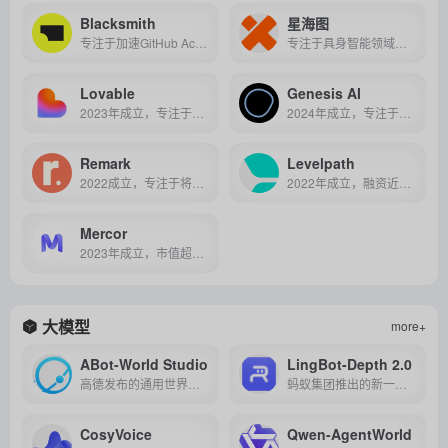
Blacksmith
星海图
专注于加速GitHub Actions CI/CD流程的开发者工具公司，通过高性能硬件、缓存优化和可观察性提升开发效率、降低构建成本。
专注于具身智能领域，以AI算法与本体协同研发为核心，打造能服务人类世界的智能体产品及解决方案。
Lovable
Genesis AI
2023年成立，专注于自然语言驱动的全栈 AI 编程，致力于让非程序员也能通过对话生成完整的 Web 应用。
2024年成立，专注于构建可跨任务和跨硬件的通用机器人基础模型，通过高效合成数据和自监督学习推动机器人智能化发展。
Remark
Levelpath
2022成立，专注于将真实专家知识与人工智能结合，打造电商场景下的智能购物顾问系统，提升用户转化与购物体验。
2022年成立，融资近1亿美元，专注于打造 AI 原生的企业智能采购与供应链自动化平台。
Mercor
2023年成立，市值超20亿美元，专注AI招聘革新，智能匹配人才技能与岗位需求，高效赋能企业精准选才。
大模型
more+
ABot-World Studio
LingBot-Depth 2.0
高德发布的通用世界模型工坊，支持用户用文字/图片快速生成可实时交互、小时级稳定运行的高逼真AI数字世界，单张RTX 5090即可本地部署，核心模型已全面开源。
蚂蚁集团推出的新一代机器人空间感知模型，可提升三维深度感知能力，增强抓取、导航和环境理解效果。
CosyVoice
Qwen-AgentWorld