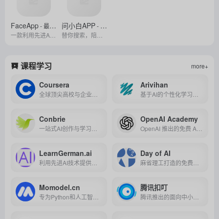
FaceApp
问小白APP
- 最新版
- 最新版
一款利用先进AI技术实现面部编辑、滤镜特效及艺术风格转换的图片美化应用。
替你搜索，陪伴生活，探索世界。
课程学习
more+
Coursera
Arivihan
全球顶尖高校与企业联合打造的在线学习平台，提供 7000+ 门涵盖多领域的课程及学位项目，支持灵活学习与证书认证，助力全球学习者提升职业竞争力与学术水平。
基于AI的个性化学习平台，专为印度中学生提供低成本、高互动、多语言支持的一对一智能辅导服务。
Conbrie
OpenAI Academy
一站式AI创作与学习交流平台，支持知识卡片创建、云端演示、实时协作编辑及学习小组管理等功能，助力高效学习与创作。
OpenAI 推出的免费 AI 教育平台，提供丰富资源、多样学习方式及专家支持，助力全球用户提升 AI 素养并推动技术创新。
LearnGerman.ai
Day of AI
利用先进AI技术提供个性化德语学习计划和互动课程的智能应用程序，帮助学习者在实践中掌握德语。
麻省理工打造的免费人工智能自学网站，为K-12 教师提供了一系列免费的人工智能素养课程和教师专业发展培训。
Momodel.cn
腾讯扣叮
专为Python和人工智能爱好者提供的在线建模与分析平台，支持高效能GPU运算及模块化应用开发。
腾讯推出的面向中小学生的编程教育平台，提供丰富的课程资源和实践机会，旨在培养青少年的计算思维和创造力。