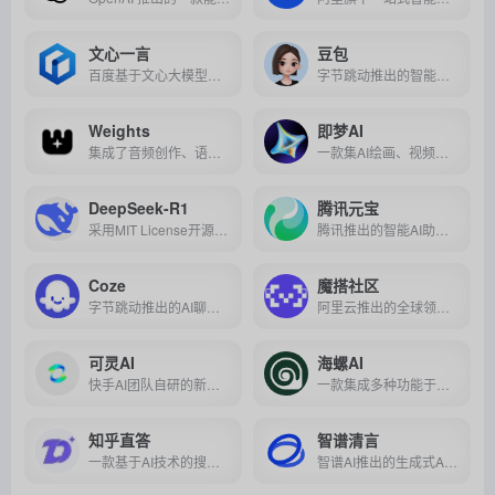
文心一言
豆包
百度基于文心大模型技术推出的生成式对话产品，能够与人对话互动，回答问题，协助创作，高效便捷地帮助人们获取信息、知识和灵感。
字节跳动推出的智能助手，集合多领域功能，支持智能问答、创意生成、文档处理等，助力用户高效生活与创作。
Weights
即梦AI
集成了音频创作、语音翻唱、图像、视频多种AI创作功能的在线平台，专为创作者提供一站式的创作体验。
一款集AI绘画、视频生成与创意社区于一体的一站式智能创作平台，旨在激发用户灵感，降低创作门槛，推动创意产业发展。
DeepSeek-R1
腾讯元宝
采用MIT License开源、具有先进推理能力并支持模型蒸馏的AI模型，其性能对标OpenAI o1正式版，且在多项任务测试中表现出色。
腾讯推出的智能AI助手，集成了AI搜索、阅读、创作及多项特色功能，旨在为用户提供高效、便捷、个性化的智能服务。
Coze
魔搭社区
字节跳动推出的AI聊天机器人与智能体创建平台，旨在降低开发门槛，让非开发者也能轻松创建、部署和优化AI聊天机器人。
阿里云推出的全球领先的AI大模型开源平台，通过“模型即服务”理念提供一站式模型开发、部署与协作生态，降低AI应用门槛并推动技术创新。
可灵AI
海螺AI
快手AI团队自研的新一代AI创意生产力平台，具有领先的视频及图像生成与编辑能力。
一款集成多种功能于一体的创新AI助手，提供文本生成视频、音乐创作、图像识别与生成等智能服务。
知乎直答
智谱清言
一款基于AI技术的搜索引擎，利用知乎的真实问答数据，为用户提供直接、精准和客观的回答，满足用户的信息需求。
智谱AI推出的生成式AI助手，具备多轮对话、创意写作、代码生成等能力，为用户提供全面智能的服务。