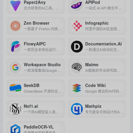
Paper2Any
APIPod
北大研发的AI工具，能将论文/文本自动转为可编辑的PPT与架构图，支持多模态输入，高效解决科研绘图与长文档转汇报的痛点。
一站式 AI API 聚合平台，用统一接口快速接入多种大模型与多模态能力，稳定高效、成本可控。
Zen Browser
Infographic
一款基于 Firefox 内核的开源桌面浏览器，主打垂直标签、工作区与分屏视图，强调隐私保护与高效专注的现代浏览体验。
阿里开源的AI信息图引擎，用声明式语法+197+模板，1行代码生成专业图表，适配数据可视化、新闻配图等全场景。
FlowyAIPC
Documentation.AI
一款完全本地化运行的AI智能终端助手，以隐私安全为核心，通过离线部署大模型实现高效办公、创作与知识管理，让电脑从被动工具升级为主动生产力伙伴。
一款通过AI自动化生成、更新与优化文档的智能平台，助力企业高效管理知识库，降低维护成本并提升用户体验。
Workspace Studio
Maimo
一款深度集成Google生态与第三方应用的零代码AI代理构建平台，深度集成办公生态，自然语言构建流程，助企业高效自动化，释放生产力。
AI赋能的专业研究助手，精准解析商业文档、智能管理研究流程，助力金融、咨询等领域高效决策。
SeekDB
Code Wiki
OceanBase 开源的全球首款 AI 原生数据库，以多模态混合搜索、极简开发与极致安全为核心，重新定义数据与 AI 的融合方式，助力开发者一键构建高性能智能应用。
Google 推出的AI代码文档生成工具，通过自动化扫描代码库生成交互式文档，并集成 Gemini 智能助手，实现代码快速理解、实时更新与团队协作，大幅提升开发效率。
Nof1.ai
Mathpix
一个将AI模型投入真实资金市场进行实时交易对抗的平台，用实战表现证明AI智能能力的真实水平。
专为复杂文档设计的AI OCR工具，能将截图或PDF快速转换为可编辑的 LaTeX、Word、Markdown 等格式，大幅提升科研与教学效率。
PaddleOCR-VL
百度推出的轻量级多模态文档解析模型，0.9B 参数实现 109 种语言复杂文档精准识别与结构化输出，性能全球领先。