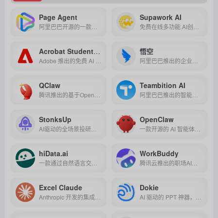
Page Agent
Supawork AI
阿里巴巴开源的一款纯前端 GUI 智能体框架，无需截图和后端，仅需一行代码即可让任意网页具备自然语言交互与自动操作能力。
免费在线多功能 AI创作平台，集头像生成、简历优化、视频特效、学术辅助等功能于一体，无需注册即可使用。
Acrobat Student Spaces
悟空
Adobe 推出的免费 AI 学习平台，通过智能生成学习材料、全天候答疑和跨平台协作，帮助学生高效整理笔记、复习备考并完成小组项目。
阿里巴巴推出的企业级AI原生工作平台，通过CLI化架构与安全沙箱技术，实现跨场景自动化办公与行业解决方案开箱即用，重新定义AI在企业协作中的生产力角色。
QClaw
Teambition AI
腾讯推出的基于OpenClaw的本地 AI助手，支持微信/QQ 直连远程操控电脑，实现自动化任务处理与高效办公。
阿里巴巴推出的智能项目管理工具，通过自然语言交互、AI 任务拆解与自动化报告，实现跨团队协作的全流程智能化，助力团队高效规划、执行与决策。
StonksUp
OpenClaw
AI驱动的全场景投研工具，集成5大智能体实时解析数据，为投资者提供交易信号、财报拆解、机构追踪等一站式专业支持，降低决策门槛。
一款开源的 AI 智能体框架，通过自然语言指令实现本地文件管理、跨工具自动化及轻量级开发辅助，兼顾隐私保护与低代码易用性。
hiData.ai
WorkBuddy
一款通过自然语言交互实现零代码数据清洗、智能分析与可视化的一站式AI工具，让非技术用户也能快速获取专业数据洞察。
腾讯云推出的职场AI助手，一句话指令即可自动完成多模态办公任务，高效安全又易用。
Excel Claude
Dokie
Anthropic 开发的集成于Excel的AI插件，通过自然语言交互实现智能分析、自动化建模与实时数据对接，大幅提升数据处理效率与准确性。
AI 驱动的 PPT 神器，支持多格式输入，能对话修改，3 分钟生成逻辑清晰、风格专业的演示文稿，效率飙升！