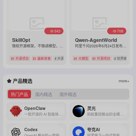
343
708
SkillOpt
Qwen-AgentWorld
微软开源框架，不微调模型，像训练神经网络一样自动优化Agent技能文档，实现能力稳定提升与跨环境迁移。
阿里千问2026年6月24日发布的首个原生语言世界模型，用纯文本统一模拟七大数字环境，让智能体在"虚拟世界"中练手。
开源项目
最新收录
# 开源框架
大模型
开源项目
# 世界模型
直达
直达
产品精选
more+
热门产品
国内精选
国外精选
OpenClaw
灵光
一款开源的 AI 智能体框架，通过自然语言指令实现本地文件管理、跨工具自动化及轻量级开发辅助，兼顾隐私保护与低代码易用性。
蚂蚁集团推出的全模态通用AI助手，支持一句话生成可交互的3D/音视频/图表应用，30秒将复杂需求转化为沉浸式解决方案，重新定义移动端生产力与创造力工具。
Codex
夸克AI
OpenAI 推出的一款能够自主理解项目、修改代码并运行命令的 AI 编程代理，旨在像真人程序员一样帮你完成从代码编写到测试调试的完整开发任务。
阿里旗下一站式智能平台，集成搜索、创作、办公、健康等功能，依托通义大模型与AI眼镜等硬件，提供高效纯净的多场景服务。