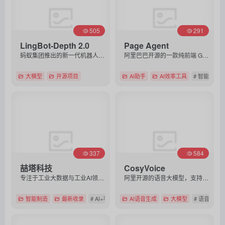
505
291
LingBot-Depth 2.0
Page Agent
蚂蚁集团推出的新一代机器人空间感知模型，可提升三维深度感知能力，增强抓取、导航和环境理解效果。
阿里巴巴开源的一款纯前端 GUI 智能体框架，无需截图和后端，仅需一行代码即可让任意网页具备自然语言交互与自动操作能力。
大模型
开源项目
AI助手
AI效率工具
# 智能体
直达
直达
337
584
喆塔科技
CosyVoice
专注于工业大数据与工业AI领域，致力于以“AI+数据”驱动泛半导体高端制造业的数字化与智能化转型。
阿里开源的语音大模型，支持3秒零样本克隆、多语种及指令情感控制，实现150ms超低延迟流式合成。
智能制造
最新收录
# AI+半导体
AI语音生成
大模型
# 语音大模
直达
直达