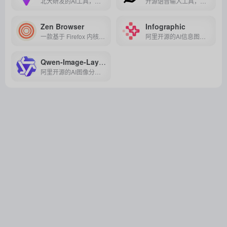
北大研发的AI工具，能将论文/文本自动转为可编辑的PPT与架构图，支持多模态输入，高效解决科研绘图与长文档转汇报的痛点。
开源语音输入工具，支持多语言与智能文本优化，能将输入效率提升数倍，兼顾本地隐私与云端便捷，高效办公人群的得力助手。
Zen Browser
Infographic
一款基于 Firefox 内核的开源桌面浏览器，主打垂直标签、工作区与分屏视图，强调隐私保护与高效专注的现代浏览体验。
阿里开源的AI信息图引擎，用声明式语法+197+模板，1行代码生成专业图表，适配数据可视化、新闻配图等全场景。
Qwen-Image-Layered
阿里开源的AI图像分层编辑神器，自动拆图层、精准改内容，无需抠图，高效专业！