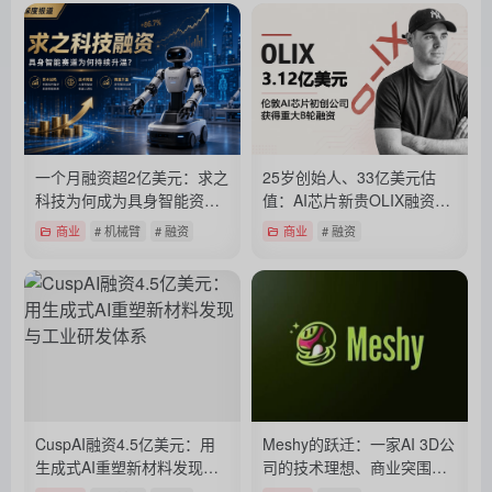
translation title="English"><img src="https://www.aifun.cc/wp-conten
一个月融资超2亿美元：求之
25岁创始人、33亿美元估
科技为何成为具身智能资本
值：AI芯片新贵OLIX融资背
新宠？
后的豪赌
商业
# 机械臂
# 融资
商业
# 融资
CuspAI融资4.5亿美元：用
Meshy的跃迁：一家AI 3D公
生成式AI重塑新材料发现与
司的技术理想、商业突围与
工业研发体系
下一场内容革命