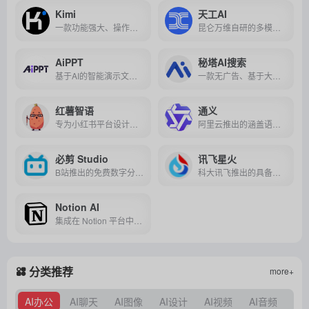
Kimi
天工AI
一款功能强大、操作便捷的人工智能助手产品，能够满足用户在学习、工作、创作和日常生活等多种场景下的需求。
昆仑万维自研的多模态“超级模型”，集AI搜索、智能助手、写作、文档解析、图片生成等功能于一体，满足多场景需求。
AiPPT
秘塔AI搜索
基于AI的智能演示文稿制作工具，旨在帮助用户快速、高效地创建出专业、美观且富有吸引力的PPT演示文稿。
一款无广告、基于大模型技术的搜索引擎，提供高质量、结构化的搜索结果，支持多语言搜索和多种搜索模式。
红薯智语
通义
专为小红书平台设计的智能文案生成工具，能够基于图片识别和用户输入快速生成符合平台风格的个性化文案。
阿里云推出的涵盖语言、图像、语音、代码等多领域AI技术的智能产品集合，旨在为用户提供高效、便捷的智能化解决方案。
必剪 Studio
讯飞星火
B站推出的免费数字分身定制工具，集数字分身生成、音色定制、文本与音频驱动等功能于一体，助力创作者高效制作个性化视频内容。
科大讯飞推出的具备强大语义理解和知识推理能力的大型语言模型，广泛应用于企业服务、智能硬件、智慧政务等多个领域。
Notion AI
集成在 Notion 平台中的智能助手，通过自动生成、编辑、优化文本内容，帮助用户提高文档创作、知识管理和团队协作的效率。
分类推荐
more+
AI办公
AI聊天
AI图像
AI设计
AI视频
AI音频
AI