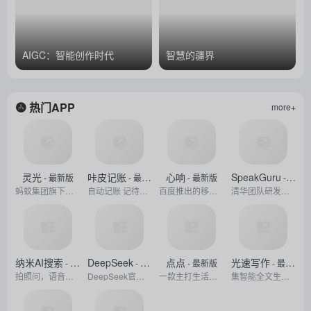
AIGC：智能创作时代
智慧的疆界
热门APP
more+
灵光
咔皮记账
心响
SpeakGuru
- 最新版
- 最新版
- 最新版
- 最新版
蚂蚁集团旗下推出的新一代全模态 AI 助手
自动记账 记待办 记想法 记心情
百度推出的移动端超级智能体应用，通过自然语言交互实现复杂任务拆解、执行与可视化结果交付，成为用户的全能助手。
清华团队研发的一款基于AIGC技术的智能口语对话工具
纳米AI搜索
DeepSeek
点点
光速写作
- 最新版
- 最新版
- 最新版
- 最新版
拍照问，语音搜，直接给答案
DeepSeek官方推出的 AI 助手，免费体验与全球领先 AI 模型的互动交流。
一款主打生活场景的AI搜索产品
集智能全文生成、大纲构建、文章改写、PPT自动生成等多元化功能于一体的AI写作软件，助力用户高效创作。