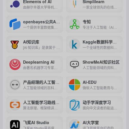
Elements of AI
Simplilearn
由赫尔辛基大学等机构开发的免费在线课程，旨在向无技术背景的学习者普及人工智能的基础知识和应用。
一家全球领先的在线数字技能培训平台，提供涵盖数据科学、人工智能、项目管理等多领域的权威实战课程，助力学员掌握前沿技术，提升职业竞争力。
openbayes公共AI资源
专知
一个提供丰富数据集、教程和预训练模型，助力AI从业者高效学习和实践的共享平台。
专注于人工智能（AI）领域的专业可信的知识分发平台。
AI知识库
Kaggle数据科学和机器学习平台
[AI 知识库」是隶属于 「AI 实验室」的一个专注于 AI 领域分享的 wiki 知识体系免费产品，如果你需要系统全面的学习 AI 知识和提升技能，这里将是你的首选平台!
一个全球性的数据科学和机器学习竞赛平台，汇聚了众多数据科学家和机器学习爱好者，提供丰富的数据集、竞赛机会和社区交流。
Deeplearning AI
ShowMeAI知识社区
由著名机器学习专家吴恩达创立的专注于深度学习教育和实践的在线平台。
人工智能领域的资料库和学习社区，覆盖Python、数据科学、机器学习、深度学习、自然语言处理、计算机视觉等方向。
产品经理的人工智能学习库
AI-EDU
人工智能领域的百科全书，非常适合小白和新手入门 AI 领域。
微软人工智能教育与学习共建社区（Microsoft AI Education Community, 简称AI-Edu）是微软亚洲研究院（Microsoft Research Asia，简称MSRA）人工智能教育团队创立的人工智能开源社区。
人工智能学习路线（阿里云）
动手学深度学习
算法原理、框架精讲、机器学习实战、图像识别实战、自然语言处理实战，人工智能技术一站式学习
面向中文读者的能运行、可讨论的深度学习教科书，含 PyTorch、NumPy/MXNet、TensorFlow 和 PaddlePaddle，实现被全球 70 多个国家 500 多所大学用于教学！
飞桨AI Studio
AI大学堂
飞桨AI Studio是百度深度学习平台PaddlePaddle的在线实训社区，提供丰富的学习资源、强大的计算资源和便捷的在线开发环境，是深度学习开发者不可或缺的学习与实践平台。
讯飞开放平台打造的人工智能专业学习、交流和培训的AI学习平台。作为开发者专属的AI学习平台，旨在为 AI 领域开发者、爱好者提供丰富的资源、专业的课程以及共享的服务。