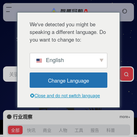
智趣AI甄选
We've detected you might be
speaking a different language. Do
智启未来・趣享生活
you want to change to:
English
站内
常用
搜索
工具
社区
生活
Change Language
Close and do not switch language
行业观察
more+
全部
快讯
商业
人物
工具
报告
科普