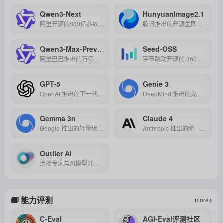
Qwen3-Next
HunyuanImage2.1
阿里开源的800亿参数大模型，1:50超稀疏激活，百万级上下文，成本降90%，性能比肩千亿模型。
腾讯推出的开源生图模型，原生支持2K高清生图，精准解析复杂语义，可高效生成中英文融合的高质量图像。
Qwen3-Max-Preview
Seed-OSS
阿里巴巴推出的万亿参数旗舰大模型，支持超长上下文、多语言理解与强大推理编程能力，专为复杂任务和企业级应用打造。
字节跳动开源的 360 亿参数长上下文大语言模型，支持 512K tokens、可控思维预算，在推理、代码与 Agent 任务中表现卓越，并采用 Apache-2.0 许可证可自由商用。
GPT-5
Genie 3
OpenAI 推出的下一代多模态大模型，具备更强的语言理解、生成和跨模态交互能力，广泛适用于内容创作、智能助手与企业应用等场景。
DeepMind 推出的先进世界模型，可根据文本提示实时生成可交互、具物理逻辑的 3D 虚拟环境，广泛应用于游戏、教育和 AGI 研究。
Gemma 3n
Claude 4
Google 推出的轻量级开源大语言模型，兼具高性能与易部署，适合本地开发和多场景应用。
Anthropic 推出的新一代 AI 模型，具备强大的编码、推理和自主任务执行能力，适用于企业级应用与智能代理开发。
Outlier AI
连接专家与AI模型开发的平台，通过人类专业知识优化生成式AI的质量与可靠性。
能力评测
more+
C-Eval
AGI-Eval评测社区