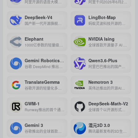
阿里开源的语音大模型，支持3秒零样本克隆、多语种及指令情感控制，实现150ms超低延迟流式合成。
阿里千问2026年6月24日发布的首个原生语言世界模型，用纯文本统一模拟七大数字环境，让智能体在"虚拟世界"中练手。
DeepSeek-V4
LingBot-Map
国产新一代开源旗舰大模型，凭借百万级超长上下文、媲美国际顶尖闭源模型的性能以及极致性价比，成为当前地表最强的全能型AI之一。
蚂蚁灵波科技开源的流式三维重建模型，可基于单个普通摄像头实时完成场景三维重建与相机位姿估计，兼具高精度、长序列稳定运行及低硬件需求优势。
Elephant
NVIDIA Ising
1000亿参数的轻量级大模型，主打高token效率与低延迟，擅长代码补全、长文档处理及轻量Agent交互，成本可控，适合高频调用与场景化任务。
全球首款开源量子 AI 模型系列，通过 AI 驱动量子芯片校准与纠错，为实用化量子计算提供高性能工具链，重塑量子产业生态。
Gemini Robotics-ER 1.6
Qwen3.6-Plus
谷歌 DeepMind 推出的具备强大具身推理能力的自主机器人AI模型，可高效完成工业仪表读取、复杂任务规划及安全风险防控等任务。
阿里巴巴推出的国产最强编程大模型，以智能体编程、多模态推理和百万级上下文为核心，支持复杂任务自主拆解与执行，兼顾高性能与低门槛，堪称开发者与企业的“全能编程助手”。
TranslateGemma
Nemotron 3
谷歌开源的轻量化多模态翻译模型，支持55种语言及图像翻译，性能超越更大模型，兼顾移动端与云端部署，助力全球化高效沟通。
英伟达推出的开源AI模型系列，含Nano、Super、Ultra三规格，专为智能体应用设计，高效精准。
GWM-1
DeepSeek-Math-V2
Runway推出的首个通用世界模型，通过逐帧像素预测技术模拟物理规律与动态环境，支持机器人训练、数字人生成及跨领域仿真，重新定义AI对世界的理解与交互方式。
全球首个以开源形式达到国际数学奥林匹克（IMO）金牌水平的数学推理大模型，通过自验证框架实现推理严谨性与高难度数学题求解能力。
Gemini 3
混元3D 3.0
谷歌推出的全球首款原生多模态“博士级”AI模型，以百万级上下文、跨模态深度推理及生成式UI为核心，重新定义从科研创作到日常任务的智能协作边界。
腾讯最新发布的3D生成模型，建模精度提升3倍，几何分辨率达1536³，支持36亿体素超高清建模，细节表现力显著增强。