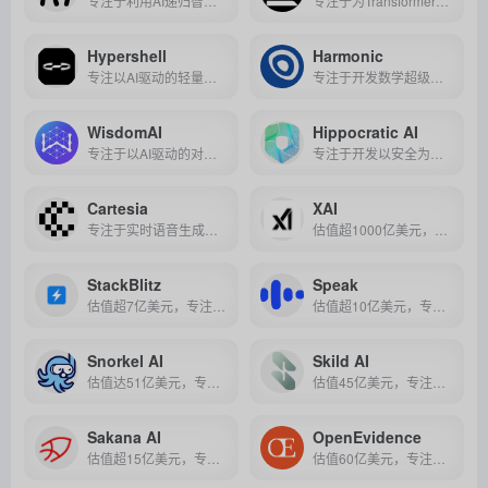
专注于利用AI递归智能技术实现芯片设计全流程自动化，从架构优化到硅衬底层生成，大幅降低定制化芯片开发门槛与周期。
专注于为Transformer架构大模型推理场景设计专用AI芯片，以硬件级优化实现性能与能效的颠覆性突破。
Hypershell
Harmonic
专注以AI驱动的轻量化消费级外骨骼技术研发，致力于通过机器人与智能算法融合，重新定义人类在户外运动、日常通勤及职业劳动等场景下的移动方式。
专注于开发数学超级智能（MSI）技术，致力于构建可验证、无幻觉的AI推理引擎，为金融、科研等高风险领域提供精准可靠的决策支持。
WisdomAI
Hippocratic AI
专注于以AI驱动的对话式商业智能技术，通过自然语言交互与主动型Agent功能，为企业提供精准、实时且低门槛的数据分析与决策支持解决方案。
专注于开发以安全为核心、专为医疗场景设计的大型语言模型及生成式AI医疗代理，致力于通过AI技术解决医疗人力短缺并提升全球医疗服务质量与可及性。
Cartesia
XAI
专注于实时语音生成与交互式语音 AI 技术，致力于用超低延迟、高自然度的语音模型赋能智能客服、游戏角色与语音助手等场景。
估值超1000亿美元，专注于打造高性能多模态大模型及超强算力基础设施，推动通用人工智能（AGI）技术突破与跨行业落地应用。
StackBlitz
Speak
估值超7亿美元，专注于打造浏览器内全栈开发环境与 AI 驱动的无代码开发工具，让开发者及非技术人员都能轻松实现高效编程与应用构建。
估值超10亿美元，专注于利用AI技术提供个性化口语训练服务，助力全球用户突破语言交流障碍，实现高效英语能力提升。
Snorkel AI
Skild AI
估值达51亿美元，专注于利用弱监督学习和程序化数据标注技术，为AI模型开发提供高效、低成本的数据解决方案。
估值45亿美元，专注于具身智能与通用机器人基础模型的研发，旨在让机器人能够在多种环境和任务中灵活、高效地执行操作。
Sakana AI
OpenEvidence
估值超15亿美元，专注于生成式人工智能和自动化科研系统的开发，致力于通过AI提升科研效率及企业智能化水平。
估值60亿美元，专注于医疗人工智能与临床决策支持系统（CDSS），致力于为医生提供实时、可追溯的循证医学信息。