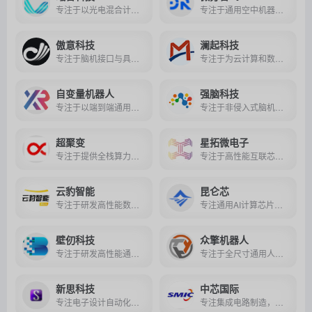
专注于以光电混合计算技术突破算力瓶颈，打造高性能光互连与光计算芯片及解决方案，赋能人工智能、大数据、自动驾驶等领域的智能化升级。
专注于通用空中机器人平台及集群系统的研发，以飞行具身智能技术赋能工业、应急、科研等多领域高危复杂场景的自主探索与协同作业。
傲意科技
澜起科技
专注于脑机接口与具身智能领域，通过神经接口、机器人和AI算法技术，推动神经康复与智能机器人应用的创新发展。
专注于为云计算和数据中心领域提供高性能、低功耗的内存接口芯片及高速互连芯片解决方案，是全球该领域技术标准制定与产业生态构建的核心企业。
自变量机器人
强脑科技
专注于以端到端通用具身智能大模型为核心，推动机器人从单一任务执行向复杂场景自主感知、决策与操作的泛化能力突破。
专注于非侵入式脑机接口技术的研发与产业化应用，致力于通过脑电信号解析与智能交互技术，解决医疗康复、健康管理及教育等领域的核心痛点。
超聚变
星拓微电子
专注于提供全栈算力基础设施与液冷技术融合的智能化解决方案，助力全球客户实现高效、绿色的数智化转型。
专注于高性能互联芯片的研发与销售，提供涵盖时钟、接口、存储、网络及电源管理的全栈解决方案，助力数据中心、智能汽车等关键领域实现高速、可靠、低延时的信号传输与系统互联。
云豹智能
昆仑芯
专注于研发高性能数据处理器芯片（DPU）及解决方案，致力于通过芯片架构创新与生态协同，为云计算、AI、智能汽车等场景提供算力基础设施核心支撑。
专注通用AI计算芯片及软硬件全栈技术研发，提供从芯片、加速卡到超节点与场景解决方案的完整产品矩阵，致力于以自研XPU架构推动智能计算普惠化。
壁仞科技
众擎机器人
专注于研发高性能通用GPU（GPGPU）及AI加速芯片，为人工智能训练、推理与高性能计算提供全场景国产算力解决方案。
专注于全尺寸通用人形机器人领域，以全栈自研技术推动机器人从实验室走向工业、商业、家庭等多元场景的规模化应用。
新思科技
中芯国际
专注电子设计自动化（EDA）、半导体知识产权（IP）及软件安全与质量领域，为全球芯片设计、制造及软件应用提供全流程解决方案。
专注集成电路制造，以成熟与先进制程并进，为消费、汽车、AI等领域提供多元芯片代工服务。