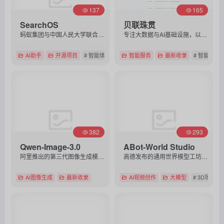
137
165
SearchOS
贝联珠贯
蚂蚁集团与中国人民大学联合开源的多智能体协作框架，它像操作系统一样调度搜索智能体，通过全局共享状态和流水线并行机制，高效完成复杂、长周期的深度信息检索任务。
专注大数据与AI基础设施，以AI Agent和算力优化技术，为企业提供L4级智能运维及降本增效的数智化解决方案。
AI助手
开源项目
# 智能体
智能服务
最新收录
# 智能运维
直达
直达
382
293
Qwen-Image-3.0
ABot-World Studio
阿里推出的第三代图像生成模型，支持4.5k超长输入与10px精准文字渲染，主打“内容丰实、细节真实、知识厚实”，是落地的生产力工具。
高德发布的通用世界模型工坊，支持用户用文字/图片快速生成可实时交互、小时级稳定运行的高逼真AI数字世界，单张RTX 5090即可本地部署，核心模型已全面开源。
AI图像生成
最新收录
AI视频创作
大模型
# 3D场景
直达
直达