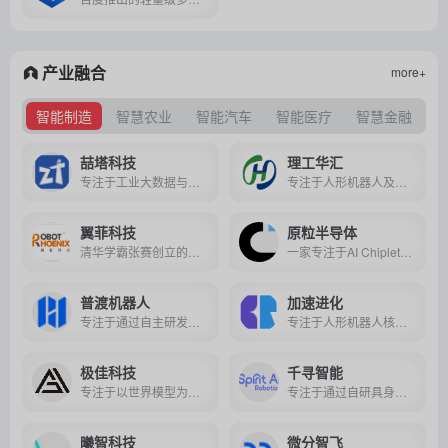
产业融合
more+
智能制造
智慧农业
智能汽车
智能医疗
智慧金融
喆塔科技
理工华汇
专注于工业大数据与工业AI领域，致力于以“AI+数据”驱动泛半导体高端制造业的数字化与智能化转型。
专注于人形机器人及核心零部件的自主研发与产业化落地，深耕军用特种、医疗康养、商业服务三大应用赛道，是国内少数掌握人形机器人全链条核心技术的硬科技企业。
翼菲科技
原粒半导体
清华学霸张赛创立的轻工业机器人企业，全栈自研"脑眼手足"技术，2026年港股上市，现为中国第四大轻工业机器人供应商，正布局具身智能与全球化。
一家专注于AI Chiplet（芯粒）技术的公司，致力于通过“积木式”架构，为AI Agent时代提供高性价比的端侧大模型推理算力解决方案。
普渡机器人
加速进化
专注于通过自主研发的移动、操作与AI核心技术，打造覆盖服务配送、商用清洁、工业配送及具身智能等全场景的商用服务机器人解决方案。
专注于人形机器人核心技术研发与具身智能生态构建，以全栈自研的力控关节、强化学习算法及运控开发平台，推动机器人从科研工具向教育、赛事、商业等多场景实用化落地。
极佳科技
千寻智能
专注于以世界模型为核心驱动的具身智能（物理AGI）技术研发与商业化，打造通用机器人从数据生成、端到端决策到原生本体落地的全栈解决方案。
专注于通过自研具身大模型与真实场景数据体系，打造具备通用智能的机器人大脑，推动具身智能技术在工业制造、零售服务等多场景的规模化落地。
曦智科技
微分智飞