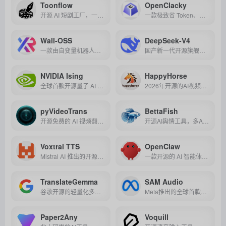
Toonflow
OpenClacky
开源 AI 短剧工厂，一套从小说到成片的全自动流水线，骨骼绑定防变脸，8 分钟出一集，成本压到十几块。
一款极致省 Token、支持 Skill 技能生态的开源通用 AI Agent，它能以极低的成本在本地为你自动执行编程、办公及各类复杂任务。
Wall-OSS
DeepSeek-V4
一款由自变量机器人研发的42亿参数开源具身智能大模型，凭借创新的端到端架构实现了“开箱即用”的零样本部署能力，让开发者仅需消费级显卡即可赋予机器人强大的认知、推理与精细操作能力。
国产新一代开源旗舰大模型，凭借百万级超长上下文、媲美国际顶尖闭源模型的性能以及极致性价比，成为当前地表最强的全能型AI之一。
NVIDIA Ising
HappyHorse
全球首款开源量子 AI 模型系列，通过 AI 驱动量子芯片校准与纠错，为实用化量子计算提供高性能工具链，重塑量子产业生态。
2026年开源的AI视频生成标杆，以单流Transformer架构实现文本/图像到1080p高清视频的极速生成，并原生支持多语言唇同步与音效生成，登顶全球性能榜单。
pyVideoTrans
BettaFish
开源免费的 AI 视频翻译与配音工具，支持多语言语音识别、字幕翻译及自然配音，助力内容创作者和企业轻松实现视频全球化传播。
开源AI舆情工具，多Agent协作分析全网数据，能精准洞察趋势、预测走向，适用于品牌公关、市场研究等多种场景。
Voxtral TTS
OpenClaw
Mistral AI 推出的开源低延迟文本转语音模型，支持跨语言音色克隆，延迟低至 70ms，可边缘部署。
一款开源的 AI 智能体框架，通过自然语言指令实现本地文件管理、跨工具自动化及轻量级开发辅助，兼顾隐私保护与低代码易用性。
TranslateGemma
SAM Audio
谷歌开源的轻量化多模态翻译模型，支持55种语言及图像翻译，性能超越更大模型，兼顾移动端与云端部署，助力全球化高效沟通。
Meta推出的全球首款支持文本、视觉、时间提示的统一多模态音频分离模型，可精准从复杂音视频中分离目标声音。
Paper2Any
Voquill