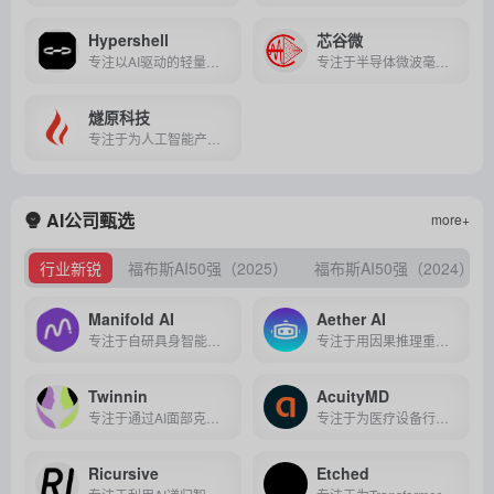
Hypershell
芯谷微
专注以AI驱动的轻量化消费级外骨骼技术研发，致力于通过机器人与智能算法融合，重新定义人类在户外运动、日常通勤及职业劳动等场景下的移动方式。
专注于半导体微波毫米波芯片、模块及T/R组件的研发、设计与生产，覆盖国防军工及民用通信、医疗等多领域的高端应用。
燧原科技
专注于为人工智能产业提供全栈国产高性能云端训练与推理算力解决方案，涵盖芯片、加速卡、智算集群及软件平台，助力通用人工智能时代国产化算力突破。
AI公司甄选
more+
行业新锐
福布斯AI50强（2025）
福布斯AI50强（2024）
Manifold AI
Aether AI
专注于自研具身智能世界模型，为机器人打造能理解物理规律、支持实时交互的"数字大脑"，是国内首家将世界模型直接落地到机器人场景的公司。
专注于用因果推理重构AI底层逻辑，为具身智能打造能理解"为什么"而非仅识别"是什么"的因果世界模型。
Twinnin
AcuityMD
专注于通过AI面部克隆技术打造高精度数字替身，赋能影视、广告等娱乐行业实现人类演员身份的智能化管理与商业化应用。
专注于为医疗设备行业提供数据驱动与AI赋能的全生命周期商业化解决方案，助力企业精准洞察市场、优化销售策略并加速产品全周期管理。
Ricursive
Etched