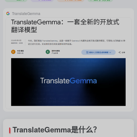
TranslateGemma
TranslateGemma是什么？