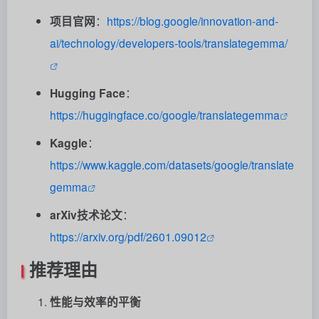
项目官网
：
https://blog.google/innovation-and-
ai/technology/developers-tools/translategemma/
Hugging Face
：
https://huggingface.co/google/translategemma
Kaggle
：
https://www.kaggle.com/datasets/google/translate
gemma
arXiv技术论文
：
https://arxiv.org/pdf/2601.09012
推荐理由
性能与效率的平衡