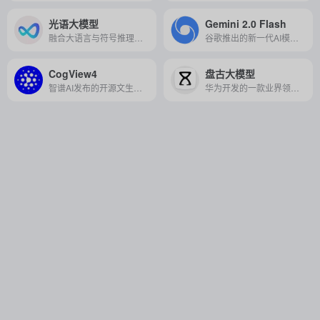
光语大模型
Gemini 2.0 Flash
融合大语言与符号推理的创新大模型，专为提升金融、医疗等领域应用的可信度与精准度而设计。
谷歌推出的新一代AI模型，支持多模态输入输出并原生集成智能工具，为开发者提供强大灵活的助手功能。
CogView4
盘古大模型
智谱AI发布的开源文生图模型，支持中英双语输入，能生成高质量图像且首个能在画面中生成汉字，广泛应用于广告、短视频、艺术创作等领域。
华为开发的一款业界领先的超大规模预训练模型，具备强大的自然语言处理、视觉处理及多模态能力，可广泛应用于多个行业场景。