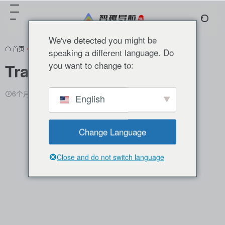
We've detected you might be
首页
•
分类推荐
•
AI翻译
•
大模型
•
开源项目
•
正文
speaking a different language. Do
you want to change to:
TranslateGemma
6个月前更新
1,227
0
0
English
Change Language
Close and do not switch language