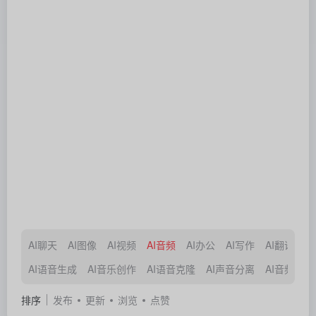
AI聊天
AI图像
AI视频
AI音频
AI办公
AI写作
AI翻译
A
AI语音生成
AI音乐创作
AI语音克隆
AI声音分离
AI音频处理
排序
发布
更新
浏览
点赞