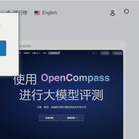
排行榜
English
o
OpenCompass