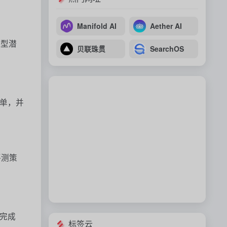
Manifold AI
Aether AI
模型潜
贝联珠贯
SearchOS
榜单，并
评测策
装完成
标签云