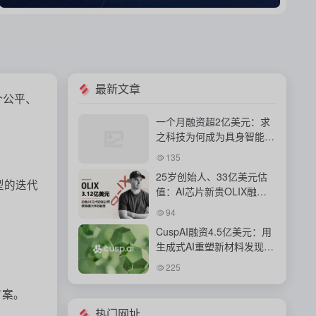
最新文章
个公平、
一个月融资超2亿美元：求
之科技为何成为具身智能资
本新宠？
135
25岁创始人、33亿美元估
型的迭代
值：AI芯片新贵OLIX融资
背后的豪赌
94
CuspAI融资4.5亿美元：用
生成式AI重塑新材料发现与
工业研发体系
225
方案。
热门网址