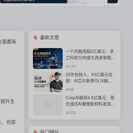
最新文章
等方面都有
一个月融资超2亿美元：求
之科技为何成为具身智能资
本新宠？
147
25岁创始人、33亿美元估
。
值：AI芯片新贵OLIX融资
背后的豪赌
96
CuspAI融资4.5亿美元：用
效提升生
生成式AI重塑新材料发现与
工业研发体系
230
性，也提
热门网址