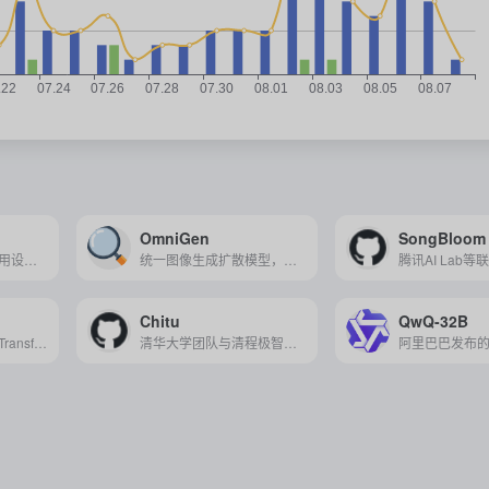
OmniGen
SongBloom
构建大型语言模型应用设计的开源框架，提供模块化组件和工具链，支持从开发到生产的整个应用程序生命周期。
统一图像生成扩散模型，它天然支持多种图像生成任务，具有高度的灵活性和可扩展性。
Chitu
QwQ-32B
中国电信推出的基于Transformer架构的70亿参数语义大模型，具备强大的自然语言理解和生成能力，适用于智能对话、文本生成等多个AI应用场景。
清华大学团队与清程极智联合推出的开源大模型推理引擎，旨在通过底层技术创新，实现跨芯片架构的高效模型推理，推动AI技术的广泛应用。