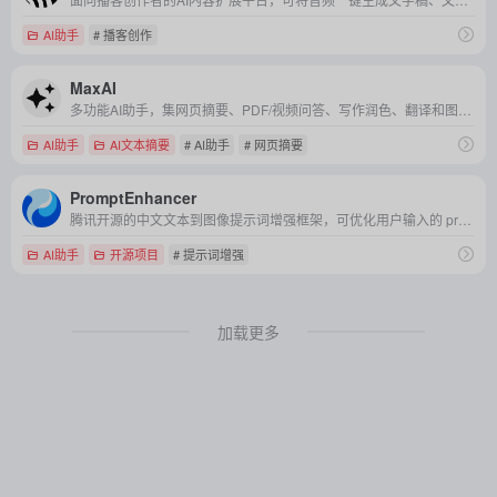
AI助手
# 播客创作
MaxAI
多功能AI助手，集网页摘要、PDF/视频问答、写作润色、翻译和图像生成于一体，帮助用户高效获取信息、创作内容并提升工作效率。
AI助手
AI文本摘要
# AI助手
# 网页摘要
PromptEnhancer
腾讯开源的中文文本到图像提示词增强框架，可优化用户输入的 prompt，提高生成模型的图像质量和语义准确性。
AI助手
开源项目
# 提示词增强
加载更多