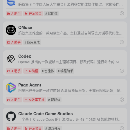
蚂蚁集团与中国人民大学联合开源的多智能体协作框架，它像操作系统一样调度搜索智能体，通过全局共享状态和流水线并行机制，高效完成复杂、长周期的深度信息检索任务。
AI助手
开源项目
# 智能体
QMuse
蚂蚁集团推出的一款AI原生产品，主打通过自然语言对话零代码生成网页应用，并致力于提供一站式的团队空间协作解决方案。
AI助手
# 应用生成
Codex
OpenAI 推出的一款能够自主理解项目、修改代码并运行命令的 AI 编程代理，旨在像真人程序员一样帮你完成从代码编写到测试调试的完整开发任务。
AI助手
AI编程
# 智能体
# 编程助手
Page Agent
阿里巴巴开源的一款纯前端 GUI 智能体框架，无需截图和后端，仅需一行代码即可让任意网页具备自然语言交互与自动操作能力。
AI助手
AI效率工具
# 智能体
Claude Code Game Studios
一个基于 Claude Code 的开源项目，用 48 个分层 AI 智能体模拟完整游戏开发团队，让一个人就能跑通从策划到上线的全流程。
AI助手
开源项目
# 游戏开发