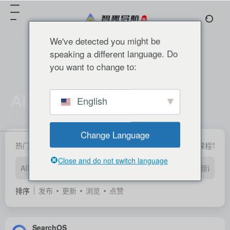
We've detected you might be
speaking a different language. Do
you want to change to:
AI助手
English
共 115 篇 网址
Change Language
热门产品
国内精选
国外精选
分类推荐
产业融合
课程学习
Close and do not switch language
AI聊天
AI图像
AI视频
AI音频
AI办公
AI写作
AI翻译
A
排序
发布
更新
浏览
点赞
SearchOS