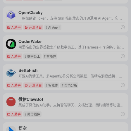
OpenClacky
一款极致省 Token、支持 Skill 技能生态的开源通用 AI Agent，它能以极低的成本在本地为你自动执行编程、办公及各类复杂任务。
AI助手
开源项目
# AI Agent
QoderWake
阿里推出的业界首款生产级数字员工，基于Harness-First架构，能自主承担工程师等岗位，实现持续进化的无人值守作业。
AI助手
# 数字员工
# 智能体
BettaFish
开源AI舆情工具，多Agent协作分析全网数据，能精准洞察趋势、预测走向，适用于品牌公关、市场研究等多种场景。
AI助手
开源项目
# 智能体
# 舆情分析
微信ClawBot
集成于微信的AI助手，支持智能聊天、文档处理、图片编辑等功能，无需切换应用即可高效完成多场景任务，且数据安全、完全免费。
AI助手
# 微信插件
悟空