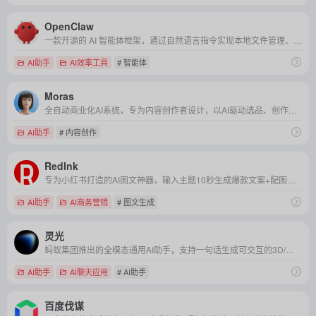
OpenClaw
一款开源的 AI 智能体框架，通过自然语言指令实现本地文件管理、跨工具自动化及轻量级开发辅助，兼顾隐私保护与低代码易用性。
AI助手
AI效率工具
# 智能体
Moras
全自动商业化AI系统，专为内容创作者设计，以AI驱动选品、创作、变现全流程，创新“底薪+提成”模式，让用户低门槛轻松获稳定收益。
AI助手
# 内容创作
RedInk
专为小红书打造的AI图文神器，输入主题10秒生成爆款文案+配图，一键适配平台调性，让内容创作效率飙升90%。
AI助手
AI商务营销
# 图文生成
灵光
蚂蚁集团推出的全模态通用AI助手，支持一句话生成可交互的3D/音视频/图表应用，30秒将复杂需求转化为沉浸式解决方案，重新定义移动端生产力与创造力工具。
AI助手
AI聊天应用
# AI助手
百度伐谋