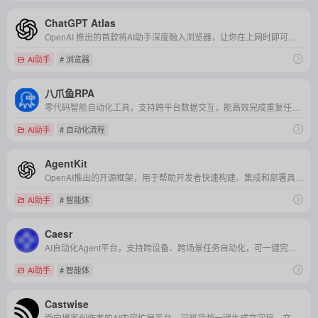
ChatGPT Atlas
OpenAI 推出的首款将AI助手深度融入浏览器，让你在上网时即可对话、分析、操作网页的一体化智能浏览器。
AI助手
# 浏览器
八爪鱼RPA
零代码智能自动化工具，支持跨平台数据交互，能高效完成重复任务，助力企业降本增效、提升运营精准度。
AI助手
# 自动化流程
AgentKit
OpenAI推出的开源框架，用于帮助开发者快速构建、集成和部署具备自主行动能力的智能体（AI Agent）。
AI助手
# 智能体
Caesr
AI自动化Agent平台，支持跨设备、跨场景任务自动化，可一键完成会议管理、社交媒体调研、网页测试及手写笔记数字化，助力个人与企业高效释放生产力。
AI助手
# 智能体
Castwise
面向播客创作者的AI内容扩展平台，可将音频一键生成文字稿、文章、社交媒体文案、摘要等多种形式，实现高效多平台传播。