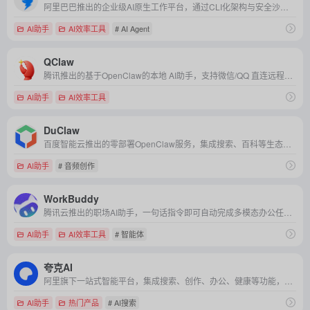
阿里巴巴推出的企业级AI原生工作平台，通过CLI化架构与安全沙箱技术，实现跨场景自动化办公与行业解决方案开箱即用，重新定义AI在企业协作中的生产力角色。
AI助手
AI效率工具
# AI Agent
QClaw
腾讯推出的基于OpenClaw的本地 AI助手，支持微信/QQ 直连远程操控电脑，实现自动化任务处理与高效办公。
AI助手
AI效率工具
DuClaw
百度智能云推出的零部署OpenClaw服务，集成搜索、百科等生态能力与多款大模型，即开即用，助力高效内容创作、学术研究及企业办公。
AI助手
# 音频创作
WorkBuddy
腾讯云推出的职场AI助手，一句话指令即可自动完成多模态办公任务，高效安全又易用。
AI助手
AI效率工具
# 智能体
夸克AI
阿里旗下一站式智能平台，集成搜索、创作、办公、健康等功能，依托通义大模型与AI眼镜等硬件，提供高效纯净的多场景服务。
AI助手
热门产品
# AI搜索