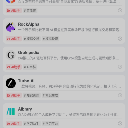
百度发布的全球首个可商用“自我演化”超级智能体，基于进化算法实现算法自主迭代优化，旨在为产业复杂问题寻找全局最优解。
AI助手
# 智能体
RockAlpha
一个展示和比较不同 AI 模型在真实市场环境中进行模拟交易和策略竞赛的平台。
AI助手
# 模拟交易
# 模拟投资
Grokipedia
xAI推出的AI驱动百科平台，使用Grok模型自动生成与更新知识条目，旨在打造比传统维基更快速、开放、智能的知识库。
AI助手
# AI百科
Turbo AI
一款将视频、音频、PDF等内容自动转化为结构化笔记、抽认卡和测验的AI学习助手，让学习像开挂一样高效。
AI助手
# 知识管理
# 笔记生成
Aibrary
以AI为核心的个人成长学习助手，通过将书籍与知识转化为个性化播客和学习路径，帮助用户用碎片时间持续提升自己。
AI助手
# 学习助手
# 学习平台