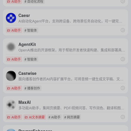
AI助手
# 自动化流程
Caesr
AI自动化Agent平台，支持跨设备、跨场景任务自动化，可一键完成会议管理、社交媒体调研、网页测试及手写笔记数字化，助力个人与企业高效释放生产力。
AI助手
# 智能体
AgentKit
OpenAI推出的开源框架，用于帮助开发者快速构建、集成和部署具备自主行动能力的智能体（AI Agent）。
AI助手
# 智能体
Castwise
面向播客创作者的AI内容扩展平台，可将音频一键生成文字稿、文章、社交媒体文案、摘要等多种形式，实现高效多平台传播。
AI助手
# 播客创作
MaxAI
多功能AI助手，集网页摘要、PDF/视频问答、写作润色、翻译和图像生成于一体，帮助用户高效获取信息、创作内容并提升工作效率。
AI助手
AI文本摘要
# AI助手
# 网页摘要