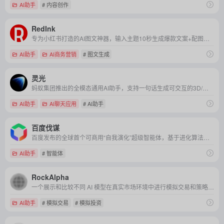
AI助手
# 内容创作
RedInk
专为小红书打造的AI图文神器，输入主题10秒生成爆款文案+配图，一键适配平台调性，让内容创作效率飙升90%。
AI助手
AI商务营销
# 图文生成
灵光
蚂蚁集团推出的全模态通用AI助手，支持一句话生成可交互的3D/音视频/图表应用，30秒将复杂需求转化为沉浸式解决方案，重新定义移动端生产力与创造力工具。
AI助手
AI聊天应用
# AI助手
百度伐谋
百度发布的全球首个可商用“自我演化”超级智能体，基于进化算法实现算法自主迭代优化，旨在为产业复杂问题寻找全局最优解。
AI助手
# 智能体
RockAlpha
一个展示和比较不同 AI 模型在真实市场环境中进行模拟交易和策略竞赛的平台。
AI助手
# 模拟交易
# 模拟投资