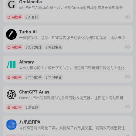
Grokipedia
xAI推出的AI驱动百科平台，使用Grok模型自动生成与更新知识条目，旨在打造比传统维基更快速、开放、智能的知识库。
AI助手
# AI百科
Turbo AI
一款将视频、音频、PDF等内容自动转化为结构化笔记、抽认卡和测验的AI学习助手，让学习像开挂一样高效。
AI助手
# 知识管理
# 笔记生成
Aibrary
以AI为核心的个人成长学习助手，通过将书籍与知识转化为个性化播客和学习路径，帮助用户用碎片时间持续提升自己。
AI助手
# 学习助手
# 学习平台
ChatGPT Atlas
OpenAI 推出的首款将AI助手深度融入浏览器，让你在上网时即可对话、分析、操作网页的一体化智能浏览器。
AI助手
# 浏览器
八爪鱼RPA
零代码智能自动化工具，支持跨平台数据交互，能高效完成重复任务，助力企业降本增效、提升运营精准度。