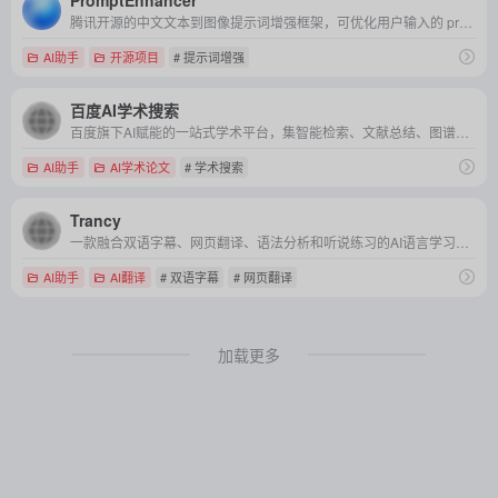
PromptEnhancer
腾讯开源的中文文本到图像提示词增强框架，可优化用户输入的 prompt，提高生成模型的图像质量和语义准确性。
AI助手
开源项目
# 提示词增强
百度AI学术搜索
百度旗下AI赋能的一站式学术平台，集智能检索、文献总结、图谱分析等功能，助力科研高效精准。
AI助手
AI学术论文
# 学术搜索
Trancy
一款融合双语字幕、网页翻译、语法分析和听说练习的AI语言学习工具，帮助用户在看视频、读文章的同时高效提升外语能力。
AI助手
AI翻译
# 双语字幕
# 网页翻译
加载更多