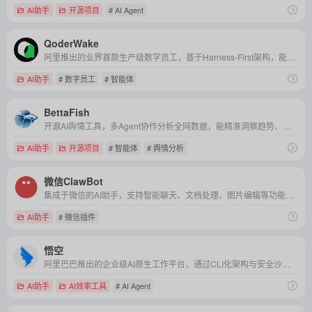
AI助手
开源项目
# AI Agent
QoderWake
阿里推出的业界首款生产级数字员工，基于Harness-First架构，能自主承担工程师等岗位，实现持续进化的无人值守作业。
AI助手
# 数字员工
# 智能体
BettaFish
开源AI舆情工具，多Agent协作分析全网数据，能精准洞察趋势、预测走向，适用于品牌公关、市场研究等多种场景。
AI助手
开源项目
# 智能体
# 舆情分析
微信ClawBot
集成于微信的AI助手，支持智能聊天、文档处理、图片编辑等功能，无需切换应用即可高效完成多场景任务，且数据安全、完全免费。
AI助手
# 微信插件
悟空
阿里巴巴推出的企业级AI原生工作平台，通过CLI化架构与安全沙箱技术，实现跨场景自动化办公与行业解决方案开箱即用，重新定义AI在企业协作中的生产力角色。
AI助手
AI效率工具
# AI Agent