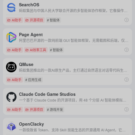
SearchOS
蚂蚁集团与中国人民大学联合开源的多智能体协作框架，它像操作系统一样调度搜索智能体，通过全局共享状态和流水线并行机制，高效完成复杂、长周期的深度信息检索任务。
AI助手
开源项目
# 智能体
Page Agent
阿里巴巴开源的一款纯前端 GUI 智能体框架，无需截图和后端，仅需一行代码即可让任意网页具备自然语言交互与自动操作能力。
AI助手
AI效率工具
# 智能体
QMuse
蚂蚁集团推出的一款AI原生产品，主打通过自然语言对话零代码生成网页应用，并致力于提供一站式的团队空间协作解决方案。
AI助手
# 应用生成
Claude Code Game Studios
一个基于 Claude Code 的开源项目，用 48 个分层 AI 智能体模拟完整游戏开发团队，让一个人就能跑通从策划到上线的全流程。
AI助手
开源项目
# 游戏开发
OpenClacky
一款极致省 Token、支持 Skill 技能生态的开源通用 AI Agent，它能以极低的成本在本地为你自动执行编程、办公及各类复杂任务。