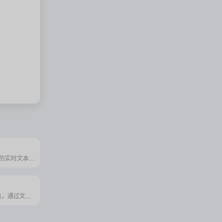
Stability AI推出的实时文本到图像生成模型，以其高效的图像生成速度和高质量的图像效果为特点。
AI 图像生成工具，通过文本描述生成创意十足的艺术风格图像，广泛应用于设计、艺术创作和广告等领域。