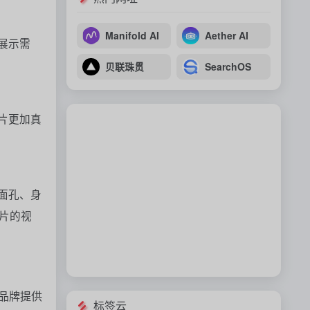
Manifold AI
Aether AI
展示需
贝联珠贯
SearchOS
片更加真
面孔、身
片的视
品牌提供
标签云