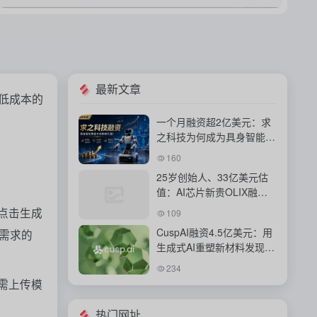
最新文章
低成本的
一个月融资超2亿美元：求
之科技为何成为具身智能资
本新宠？
160
25岁创始人、33亿美元估
值：AI芯片新贵OLIX融资
背后的豪赌
点击生成
109
CuspAI融资4.5亿美元：用
需求的
生成式AI重塑新材料发现与
工业研发体系
234
需上传模
热门网址