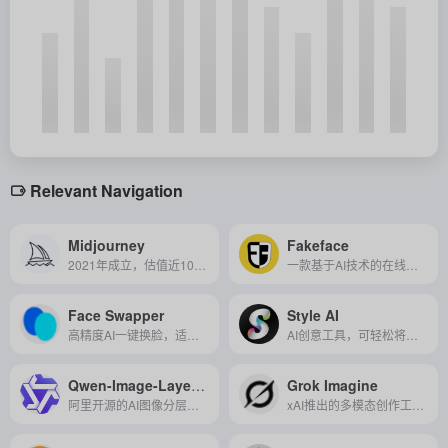
Relevant Navigation
Midjourney
Fakeface
2021年成立，估值近100亿美元，专注于通过生成式人工智能技术，实现高质量、艺术风格化的文本到图像生成。
一款基于AI技术的在线换脸工具，能够快速、便捷地生成高质量的个性化换脸视频、照片和GIF
Face Swapper
Style AI
高精度AI一键换脸，适用于社交媒体、娱乐、电影制作及广告等领域的创新工具。
AI创意工具，可轻松将视频和图像转换为多种独特风格，助力用户释放无限创意并高效完成时尚设计与内容创作。
Qwen-Image-Layered
Grok Imagine
阿里开源的AI图像分层编辑神器，自动拆图层、精准改内容，无需抠图，高效专业！
xAI推出的多模态创作工具，可将文字或照片快速生成高质量图片与动态短视频，让创意从“想法”直接变成“影像”。