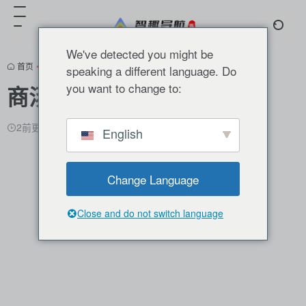
We've detected you might be
首页
•
正文
speaking a different language. Do
you want to change to:
商汤秒画SenseMirage
2前更新
3,091
0
0
English
Change Language
Close and do not switch language