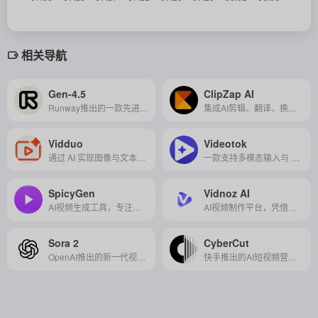
相关导航
Gen-4.5
ClipZap AI
Runway推出的一款先进的生成式AI模型，专注于高质量图像和视频创作，支持多模态输入与快速迭代。
集成AI剪辑、翻译、换脸等功能的一站式智能视频创作平台，助你高效生成多语言短视频内容。
Vidduo
Videotok
通过 AI 实现图像与文本驱动的视频生成平台，快速生成高清、多镜头连贯的影视级短片。
一款支持多模态输入与 AI 自动生成短视频的创作平台，助力高效低门槛内容生产与分发。
​SpicyGen
Vidnoz AI
AI视频生成工具，专注于创建高度逼真的虚拟人物视频。
AI视频制作平台，凭借其自动化的视频生成、编辑、优化功能，帮助个人创作者、企业和教育机构大大提高了视频制作效率，降低了制作成本。
Sora 2
CyberCut
OpenAI推出的新一代视频与音频生成模型，可基于文字生成高质量、物理一致的视频并同步输出音效，支持个性化cameo和二次创作。
快手推出的AI短视频营销神器，能智能生成、切片剪辑，快速产出高转化内容，助力营销破圈。