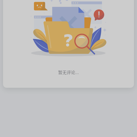
暂无评论...