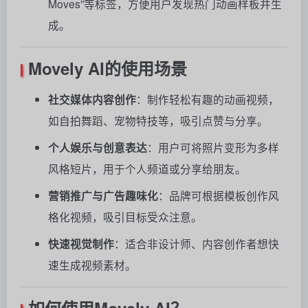
Moves”等标签，方便用户发现热门动画样板并生
成。
Movely AI的使用场景
社交媒体内容创作
：制作轻松有趣的动画视频，
如自拍舞蹈、宠物特技等，吸引点赞与分享。
个人娱乐与创意表达
：用户可将照片变形为多样
风格短片，用于个人频道或分享给朋友。
营销推广与广告趣味化
：品牌可根据模板创作风
格化视频，吸引目标受众注意。
快速视觉制作
：适合非设计师、内容创作者想快
速生成视频素材。