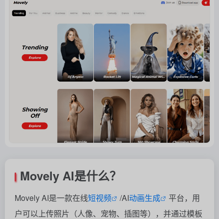
Movely AI是什么？
Movely AI是一款在线
短视频
/AI
动画生成
平台，用
户可以上传照片（人像、宠物、插图等），并通过模板