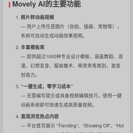
Movely AI的主要功能
照片转动画视频
— 用户上传任意图片（自拍、插画、宠物等），
系统可自动生成动画效果视频。
丰富模板库
— 提供超过1000种专业设计模板，涵盖舞蹈、浪
漫、幻想变身、服装魔术、萌宠秀等类别，激发
创造力。
“一键生成，零学习成本”
— 无需编写提示或具备视频编辑技巧，使用一键
动画系统即可快速生成高质量视频。
直观浏览热点内容
— 平台首页展示 “Trending”、“Showing Off”、“Hot