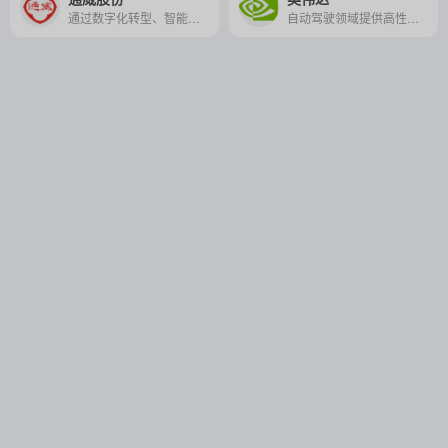
通过数字化转型、智能养殖等措施，实现农业生产的高效管理和可持续发展。
自动驾驶领域提供高性能的计算平台和解决方案，支持环境感知、决策规划、控制执行等核心功能，推动自动驾驶技术的发展和应用。