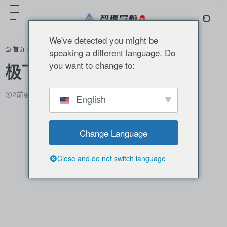
We've detected you might be
首页
•
产业融合
•
智慧农业
•
正文
speaking a different language. Do
you want to change to:
极飞科技
2前更新
2,418
0
0
English
Change Language
Close and do not switch language