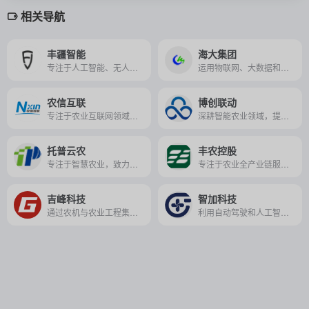
相关导航
丰疆智能
海大集团
专注于人工智能、无人驾驶技术的全球化机器人公司，为农业、港口、矿山等多个领域提供智能化解决方案。
运用物联网、大数据和人工智能等技术，实现养殖场的智能化管理，提升养殖效率和质量，推动农牧业可持续发展。
农信互联
博创联动
专注于农业互联网领域的高科技企业，致力于用数字化手段推动中国农业的转型升级。
深耕智能农业领域，提供全维度智慧农业解决方案，致力于以科技塑造农业未来的企业。
托普云农
丰农控股
专注于智慧农业，致力于提供定制化综合解决方案，推动农业数字化转型的高新技术企业。
专注于农业全产业链服务，集产业、教育、科技、资本于一体，致力于提升农业价值并推动农业现代化的综合性农业产业服务集团。
吉峰科技
智加科技
通过农机与农业工程集成应用、智能农机装备研发、物联网与大数据应用等方式，推动农业现代化发展。
利用自动驾驶和人工智能技术，为农业生产和物流提供智能化解决方案，助力农业现代化和高效物流。