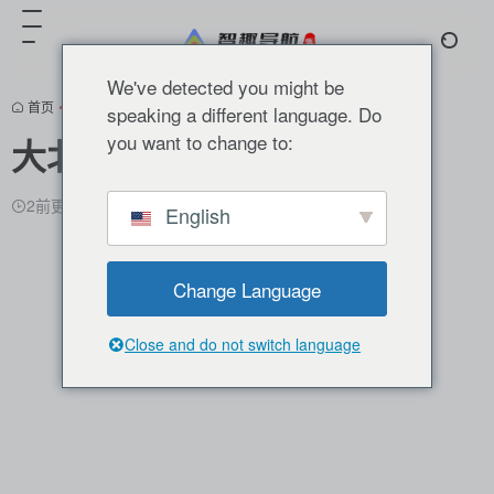
We've detected you might be
首页
•
产业融合
•
智慧农业
•
正文
speaking a different language. Do
you want to change to:
大北农
2前更新
1,768
0
0
English
Change Language
Close and do not switch language