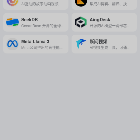
AI驱动的故事动画视频生成平台，能将脚本或创意快速转化为风格统一、角色一致的完整动画内容。
集成AI剪辑、翻译、换脸等功能的一站式智能视频创作平台，助你高效生成多语言短视频内容。
SeekDB
AingDesk
OceanBase 开源的全球首款 AI 原生数据库，以多模态混合搜索、极简开发与极致安全为核心，重新定义数据与 AI 的融合方式，助力开发者一键构建高性能智能应用。
开源的AI模型一键部署工具，它为用户提供了一个便捷的平台来运行和分享各种AI大模型。
Meta Llama 3
跃问视频
Meta公司推出的高性能开源大语言模型，具备强大的多语言处理能力和广泛的应用前景，尤其在对话类应用中表现出色。
AI视频生成工具，可通过简单文字描述或选择预设主题快速生成高质量视频内容