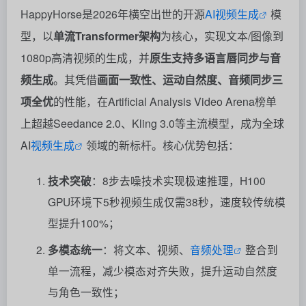
HappyHorse是2026年横空出世的开源
AI视频生成
模
型，以
单流Transformer架构
为核心，实现文本/图像到
1080p高清视频的生成，并
原生支持多语言唇同步与音
频生成
。其凭借
画面一致性、运动自然度、音频同步三
项全优
的性能，在Artificial Analysis Video Arena榜单
上超越Seedance 2.0、Kling 3.0等主流模型，成为全球
AI
视频生成
领域的新标杆。核心优势包括：
技术突破
：8步去噪技术实现极速推理，H100
GPU环境下5秒视频生成仅需38秒，速度较传统模
型提升100%；
多模态统一
：将文本、视频、
音频处理
整合到
单一流程，减少模态对齐失败，提升运动自然度
与角色一致性；