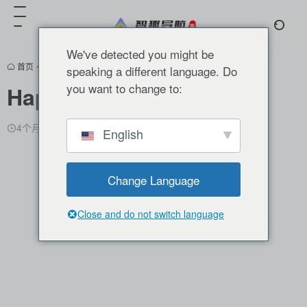
We've detected you might be
首页
•
分类推荐
•
AI视频
•
AI视频创作
•
开源项目
•
正文
speaking a different language. Do
you want to change to:
HappyHorse
翻译站点
4个月前更新
1,122
0
0
English
Change Language
Close and do not switch language