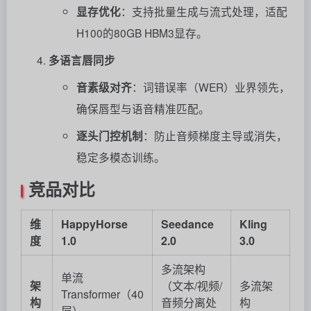
显存优化
：支持批量生成与流式处理，适配
H100的80GB HBM3显存。
多语言唇同步
音素级对齐
：词错误率（WER）业界领先，
确保唇型与语音精准匹配。
逐头门控机制
：防止音频梯度主导或消失，
稳定多模态训练。
竞品对比
维
HappyHorse
Seedance
Kling
度
1.0
2.0
3.0
多流架构
单流
架
（文本/视频/
多流架
Transformer（40
构
音频分离处
构
层）