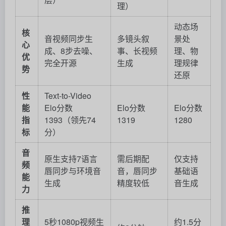
理）
动态场
核
音视频同步生
多镜头叙
景处
心
成、8步去噪、
事、长视频
理、物
优
完全开源
生成
理规律
势
还原
性
Text-to-Video
能
Elo分数
Elo分数
Elo分数
指
1393（领先74
1319
1280
标
分）
音
原生支持7语言
需后期配
仅支持
频
唇同步与环境音
音，唇同步
基础语
能
生成
精度较低
音生成
力
推
理
5秒1080p视频生
约1.5分