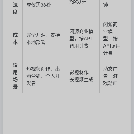
约2分钟
速
成仅需38秒
钟
度
闭源商
闭源商业模
业模
成
完全开源，支持
型，按API
型，按
本
本地部署
调用计费
API调用
计费
适
短视频创作、出
动态广
用
影视制作、
海营销、个人开
告、游
场
长视频生成
发者
戏动画
景