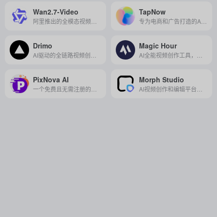
Wan2.7-Video
TapNow
阿里推出的全模态视频生成模型，支持文本、图像等多模态输入，能实现创作、编辑全流程控制，功能全面且强大，适配影视、广告等多种创作场景。
专为电商和广告打造的AI视觉创作工具，通过一键生成高质量商品图、视频及营销素材，实现高效本地化适配，助力品牌快速提升转化率。
Drimo
Magic Hour
AI驱动的全链路视频创作平台，可一键生成剧本、分镜与多语言影片，零门槛实现影视级内容生产。
AI全能视频创作工具，支持文本、图片、音乐等多模态输入，轻松生成高质量动态视频内容。
PixNova AI
Morph Studio
一个免费且无需注册的全能在线 AI 图像与视频生成编辑平台，提供超过20种创意与实用工具，轻松满足内容创作、娱乐与设计需求。
AI视频创作和编辑平台，提供文本生成视频、图像转视频、视频风格迁移、视频增强和升频等工具。