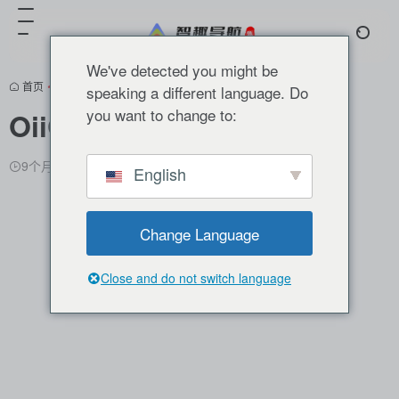
We've detected you might be
首页
•
分类推荐
•
AI视频
•
AI视频创作
•
正文
speaking a different language. Do
you want to change to:
OiiOii
9个月前更新
7,305
0
0
English
Change Language
Close and do not switch language