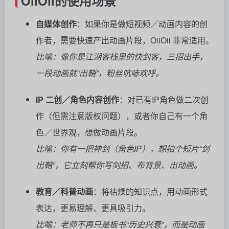
OiiOii的使用场景
自媒体创作
：如果你是做短视频／动画内容的创
作者，需要快速产出动画片段，OiiOii 非常适用。
比喻：像你是江湖客栈里的快剑客，三招出手，
一段动画就“出鞘”，粉丝吭哧欢呼。
IP 二创／角色内容创作
：对已有IP角色做二次创
作（但需注意版权问题），或者你自己有一个角
色／世界观，想做动画片段。
比喻：你有一把神剑（角色IP），想拍个短片“剑
出鞘”，它立刻帮你写剑招、布背景、出动画。
教育／科普动画
：将枯燥的知识点，用动画形式
表达，更易理解、更具吸引力。
比喻：老师不再只是板书“历史兴衰”，而是动画