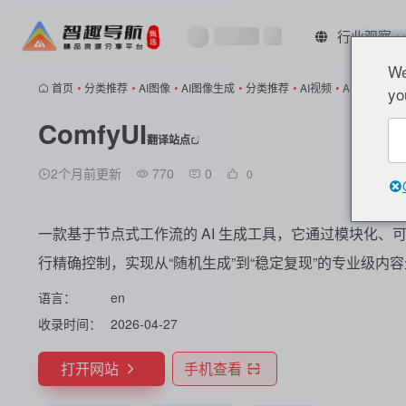
行业观察
We
首页
•
分类推荐
•
AI图像
•
AI图像生成
•
分类推荐
•
AI视频
•
AI视频创作
•
yo
ComfyUI
翻译站点
2个月前更新
770
0
0
一款基于节点式工作流的 AI 生成工具，它通过模块化
行精确控制，实现从“随机生成”到“稳定复现”的专业级内
语言：
en
收录时间：
2026-04-27
打开网站
手机查看