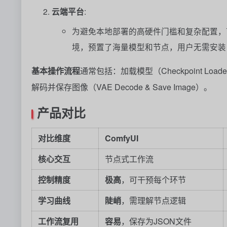
云端平台
:
为避免本地部署的高硬件门槛和复杂配置，
境，预置了海量模型和节点，用户无需安装
基本操作流程
通常包括：加载模型（Checkpoint Loade
解码并保存图像（VAE Decode & Save Image）。
产品对比
对比维度
ComfyUI
核心交互
节点式工作流
控制精度
极高
，可干预每个环节
学习曲线
陡峭
，需理解节点逻辑
工作流复用
容易
，保存为JSON文件