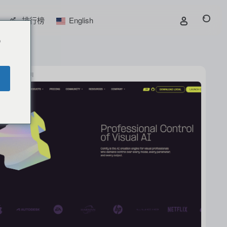
排行榜
English
o
ComfyUI