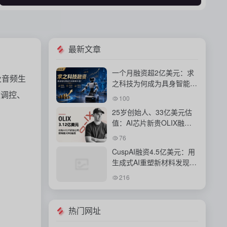
最新文章
一个月融资超2亿美元：求
及音频生
之科技为何成为具身智能资
数调控、
本新宠？
100
25岁创始人、33亿美元估
值：AI芯片新贵OLIX融资
背后的豪赌
76
CuspAI融资4.5亿美元：用
生成式AI重塑新材料发现与
工业研发体系
216
热门网址