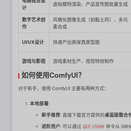
电商视觉设
虚拟模特渲染、产品宣传图批量生成
计
数字艺术创
风格化图像生成（如黏土风）、多元
作
素合成
UI/UX设计
快速产出高保真原型图
游戏与影视
游戏素材生产、视觉特效制作
如何使用ComfyUI？
对于新手，使用 ComfyUI 主要有两种方式：
本地部署
:
新手推荐
: 直接下载官方提供的
桌面版整合
进阶用户
: 可以通过
命令从 Gi
git clone