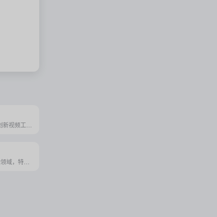
OpenAI推出的创新视频工具，它能将文本描述转化为高质量视频内容，为视频创作领域带来革命性变革。
专注于人工智能领域，特别是在计算机视觉、自然语言处理、大数据分析等核心技术上，为智慧金融、智慧治理、智慧出行、智慧商业等多个行业提供智能化解决方案。