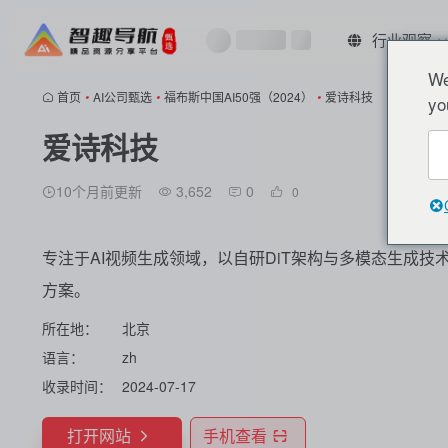
行业观察
We
首页
•
AI公司甄选
•
福布斯中国AI50强（2024）
•
爱诗科技
yo
爱诗科技
10个月前更新
3,652
0
0
专注于AI视频生成领域，以自研DiT架构与多模态生成
方案。
所在地：
北京
语言：
zh
收录时间：
2024-07-17
打开网站
手机查看