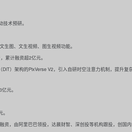
动技术预研。
文生图、文生视频、图生视频功能。
资，累计融资超2亿元。
ormer（DiT）架构的PixVerse V2，引入自研时空注意力机制，提升
3亿元。
元。
B轮融资，由阿里巴巴领投，达晨财智、深创投等机构跟投，创国