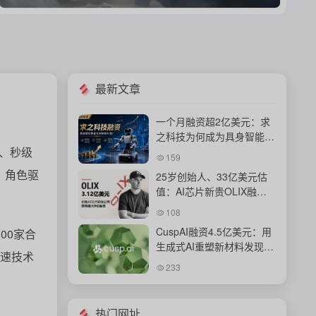
最新文章
一个月融资超2亿美元：求
之科技为何成为具身智能资
成、秒级
本新宠？
159
、角色驱
25岁创始人、33亿美元估
值：AI芯片新贵OLIX融资
背后的豪赌
108
CuspAI融资4.5亿美元：用
00家合
生成式AI重塑新材料发现与
加速技术
工业研发体系
233
热门网址