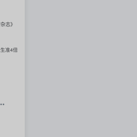
学杂志》
医生准
4
倍