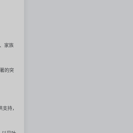
、家族
著的突
供支持，
，以贝叶