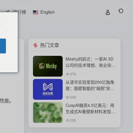
排行榜
English
o
热门文章
Meshy的跃迁：一家AI 3D
2
0
公司的技术理想、商业突围
与下一场内容革命
476
从清华实验室到200亿独角
兽：面壁智能的“端侧”突围
战
348
性能。
CuspAI融资4.5亿美元：用
生成式AI重塑新材料发现与
工业研发体系
226