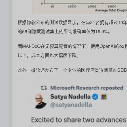
根据微软公布的测试数据显示，在与
21
名拥有超过
10
的
56
例隐藏测试集上的平均准确率仅为
19.9%
。
而
MAI-DxO
在无预算配置的情况下，使用
OpenAI
的
o3
以上，成本方面也大幅度下降。
此外，微软还发布了一个专业的医疗序贯诊断基准SDBe