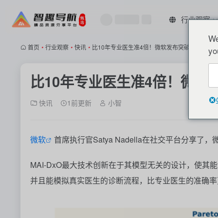
行业观察
We
首页
•
行业观察
•
快讯
•
比10年专业医生准4倍！微软发布突破性医疗AI
yo
比10年专业医生准4倍！微软
快讯
1前更新
小智
微软
首席执行官
Satya Nadella
在社交平台分享了，
MAI-DxO
最大技术创新在于其模型无关的设计，使其能
并且能模拟真实医生的诊断流程，比专业医生的准确率