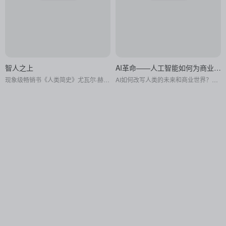
智人之上
AI革命——人工智能如何为商业赋能
现象级畅销书《人类简史》尤瓦尔·赫拉利沉淀六年力作；信息网络决定认知，认知决定你能走多远
AI如何改写人类的未来和商业世界？这本书讲述了许多关于普通人构建与众不同的AI方法的神奇故事。