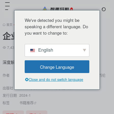
We've detected you might be
首页
•
书籍推荐
•
正文
speaking a different language. Do
you want to change to:
企业AI之旅
7,431
0
0
English
深度解析AI如何赋能千行百业
Change Language
作者
[德]拉尔夫·T.克罗伊策(Ralf T. Kreutzer) / [德]玛丽·西伦
Close and do not switch language
贝格(Marie Sirrenberg)
出版社
中国科学技术出版社 / 原子能出版社
发行日期
2024-1
标签
书籍推荐