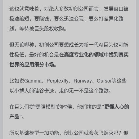
参考链接：
[1]
https://www.nytimes.com/2025/11/10/business/dealb
ook/gamma-ai-fundraise.html
[2]
https://techcrunch.com/2025/11/10/ai-powerpoint-
killer-gamma-hits-2-1b-valuation-100m-arr-founder-
says/
[3]
https://www.youtube.com/watch?v=VRv8g_44q1U
[4]
https://x.com/thisisgrantlee/status/19668746586803
03880
[5]
https://www.youtube.com/watch?v=i6J9PmZZTq8
[6]
https://mp.weixin.qq.com/s/FfNwSqEKtBIeex6rUImrf
w
[7]
https://x.com/yishan/status/1987787127204249824