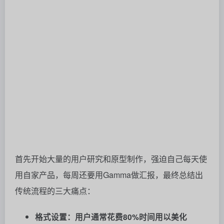
首先开始大量的用户研究和原型制作，强迫自己每天使
用自家产品，每周还要用Gamma做汇报，最终总结出
传统流程的三大痛点：
格式设置：用户通常花费80%时间用以美化
PPT，只有20%时间关注内容。
观感评测：PPT做不好看，观众就不会买账内
容。
结构僵化：PowerPoint固定结构迫使人们开始设
计，但绝大多数人没有受过专业训练。