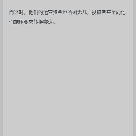
绝地逢生：黑流量也是流量
直到
ChatGPT
的出现，让他们意识到AI或许能解决用户
最头疼的问题——美化幻灯片。