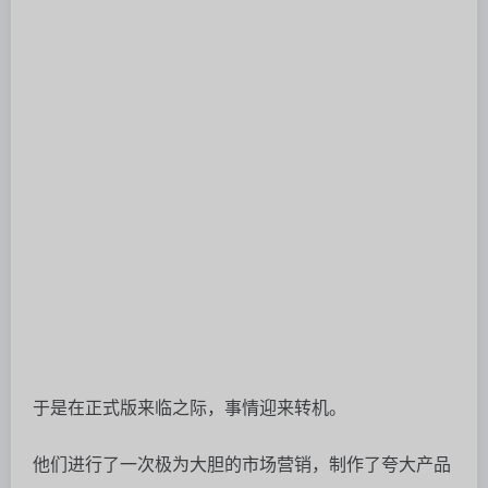
于是在正式版来临之际，事情迎来转机。
他们进行了一次极为大胆的市场营销，制作了夸大产品
当前能力的宣传视频，并攥写了极具争议的推文：
商业中最有价值的技能即将被淘汰。设计一个杀手
级幻灯片曾经需要数天，现在AI可以在几秒钟内就
为任何人完成。