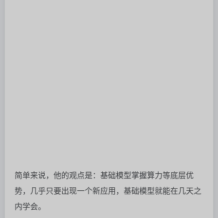
这也就意味着，对绝大多数初创公司而言，发展窗口被
极速缩短，要赚钱，要么迅速变现，要么打差异化路
线，等待被巨头股权收购。
但无论哪种，初创公司要想成长为新一代AI巨头也可能
性极低，最好的机会是
在高度专业化的领域中找到真实
世界的应用细分市场
。
比如说Gamma、Perplexity、Runway、Cursor等这些
以小搏大的硅谷奇迹，走的无一不是这个路数。
在巨头们拼“更强模型”的时候，他们拼的是
“更懂人心的
产品”
。
所以基础模型一加功能，创业公司就会灰飞烟灭吗？似
乎也未必。