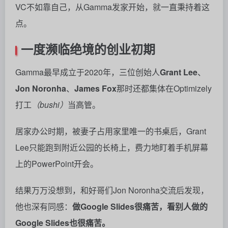
VC不如靠自己，从Gamma发家开始，就一直秉持着这
点。
一度濒临绝境的创业初期
Gamma最早成立于2020年，三位创始人
Grant Lee
、
Jon Noronha
、
James Fox
那时还都集体在Optimizely
打工
（bushi）
当高管。
居家办公时期，被妻子占用家里唯一的书桌后，Grant
Lee只能跑到附近公园的长椅上，费力地盯着手机屏幕
上的PowerPoint开会。
结果万万没想到，和好哥们Jon Noronha交流后发现，
他也深有同感：
做Google Slides很痛苦，看别人做的
Google Slides也很痛苦。