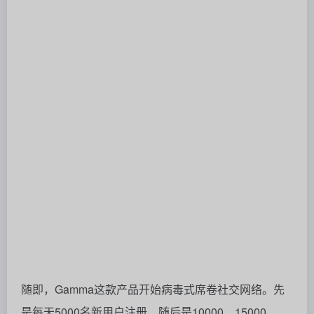
随即，Gamma这款产品开始病毒式席卷社交网络。先
是每天5000名新用户注册、随后是10000、15000……
一直到数十万。
留存率曲线也发生了重大变化，是以前无法企及的五倍
之多。而且绝大多数用户都愿意为产品付费。
这一刻他们知道，他们赌对了。