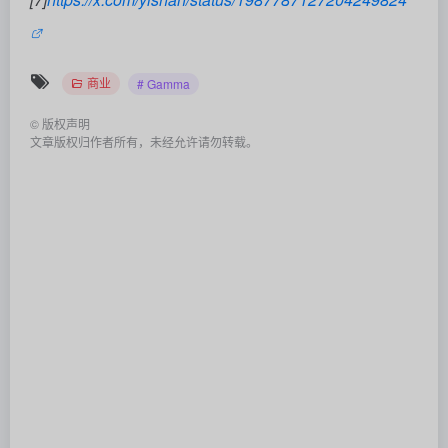
下一篇
上一篇
日本AI新锐Sakana AI斩获1.35
两年半从0到293亿美元：Cursor
亿美元融资 估值飙升开启双线战
刷新全球AI编程估值天花板
略新征程
相关文章