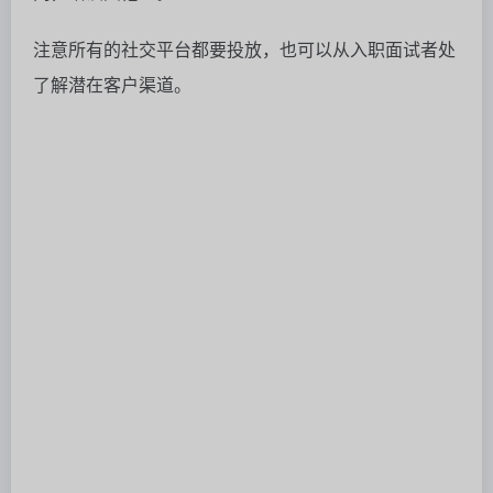
2、绩效营销与品牌：
为了打造品牌，初创公司不得不付出巨大的时间和金钱
代价，需要坚持不懈地去测试各种创意。
直到其中一个特定用例引起共鸣，然后围绕它展开工
作。
3、用户测试：
在产品原型阶段进行广泛的用户测试，了解用户体验
感，如果随机用户都认为产品简单有效，再进行发行。
4、Dogfooding：