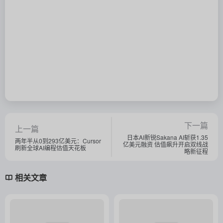
演语科技：3亿美元砸出一个AI
英伟达斥资50亿美元入股英特
内容帝国
尔，将合作开发AI芯片
商业
# 融资
商业
# 英伟达
2025年上半年美国新增36家科
AI音乐生成平台Suno获2.5亿
技独角兽，哪个赛道最火？
美元融资，估值达24.5亿引行
业新思考
商业
# 独角兽
商业
# 融资