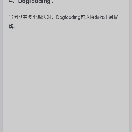
总之，“能力+运气+相信自己”缺一不可，厚积薄发然后
抓住机会，Gamma就这样实现逆风翻盘。
One More Thing
不过要像Gamma一样打赢翻身仗，现在的AI市场难上
加难。
Reddit前CEO
Yishan Wong
最近就在𝕏上连发两篇长
文唱衰AI创业，连马斯克也来横插一脚：这话说得真没
错！