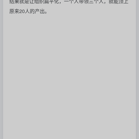
在增长策略上，创始人Grant Lee用了以下四点来形
容：
1、影响者营销：
90%的产品影响力取决于小于10%的病毒式传播，而要
触发这一点，绝非偶然。
初创公司首先需要列出产品的目标KOC
（关键意见消费
者）
，为他们提供至少六个月的丰厚奖金，并让他们开
设新账号，不要插手剧本指导，要让创作者们能够自由