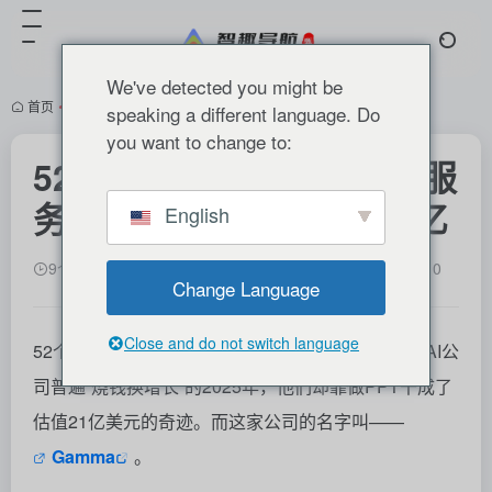
We've detected you might be
首页
•
行业观察
•
商业
•
正文
speaking a different language. Do
you want to change to:
52个人用AI做PPT的平台服
务7000万客户，年赚7个亿
English
9个月前更新
1,101
0
Change Language
Close and do not switch language
52个人，一款AI PPT工具，年入上亿美元。在硅谷AI公
司普遍“烧钱换增长”的2025年，他们却靠做PPT干成了
估值21亿美元的奇迹。而这家公司的名字叫——
Gamma
。