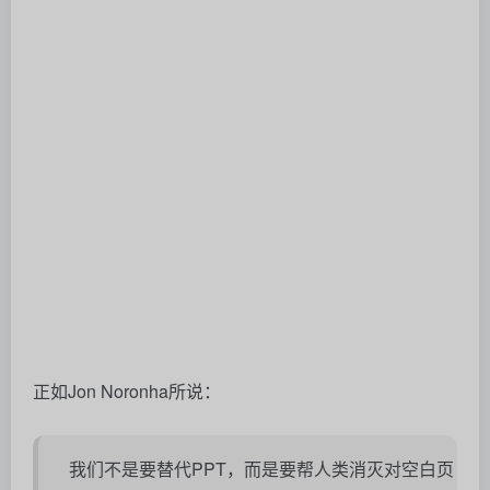
正如Jon Noronha所说：
我们不是要替代PPT，而是要帮人类消灭对空白页
的恐惧。
在微软、谷歌等巨头主导的生产力赛道中，Gamma找
到了脱颖而出的切口：
AI生成+极致美感+即时分享
。
大公司靠资源堆叠，小公司就专注用户体验，找到用户
刚需“让AI帮我表达”，然后一击致命。
所以在人才招募上，公司的信条是：
痛苦地慢速招聘。
始终保持高标准，只招A类玩家，确保每一位员工都和
公司有着相同的价值观。采用“球员兼教练”模式，要求