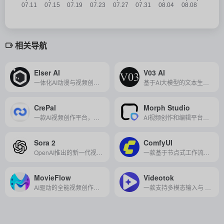
相关导航
Elser AI
V03 AI
一体化AI动漫与视频创作平台，可将文字或图片快速生成包含角色、分镜、配音和音乐的完整动画短片。
基于AI大模型的文本生成视频平台，支持文字、图片快速生成高质量、带音效与唇动同步的电影级短视频。
CrePal
Morph Studio
一款AI视频创作平台，支持从创意或素材自动生成动画、短视频和宣传片，帮助内容创作者高效制作高质量视频。
AI视频创作和编辑平台，提供文本生成视频、图像转视频、视频风格迁移、视频增强和升频等工具。
Sora 2
ComfyUI
OpenAI推出的新一代视频与音频生成模型，可基于文字生成高质量、物理一致的视频并同步输出音效，支持个性化cameo和二次创作。
一款基于节点式工作流的 AI 生成工具，它通过模块化、可视化的方式，让创作者能对图像、视频和音频的生成过程进行精确控制，实现从“随机生成”到“稳定复现”的专业级内容生产。
MovieFlow
Videotok
AI驱动的全能视频创作工具，零门槛生成多风格长视频，覆盖MV、广告等场景，高效实现创意从想法到成片的跨越。
一款支持多模态输入与 AI 自动生成短视频的创作平台，助力高效低门槛内容生产与分发。