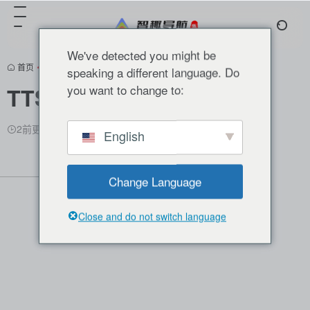
We've detected you might be
首页
•
国内精选
•
正文
speaking a different language. Do
you want to change to:
TTSMaker马克配音
2前更新
3,813
0
0
English
Change Language
Close and do not switch language