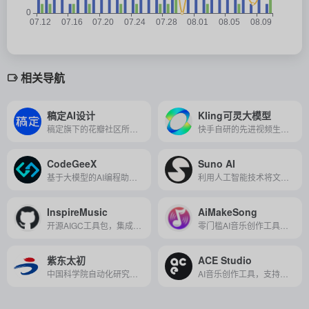
相关导航
稿定AI设计
Kling可灵大模型
稿定旗下的花瓣社区所开发的绘画AI，它提供了多种AI设计工具，包括AI做图、AI文案、AI商品图、AI素材、AI场景图等，让用户可以轻松实现高质量、高效率的设计创作，节省时间成本。
快手自研的先进视频生成模型，支持基于文字描述生成高质量视频，助力用户高效创作艺术视频内容。
CodeGeeX
Suno AI
基于大模型的AI编程助手，支持代码生成、补全、纠错与优化等功能，且对个人用户完全免费。
利用人工智能技术将文本提示转化为高品质音乐和语音的创新平台。
InspireMusic
AiMakeSong
开源AIGC工具包，集成了音乐生成、歌曲生成以及音频生成的能力。
零门槛AI音乐创作工具，让你只需输入文字或歌词，就能生成高质量、可商用的原创歌曲。
紫东太初
ACE Studio
中国科学院自动化研究所研发的跨模态通用人工智能平台，拥有全球首个图文音三模态预训练模型，具备跨模态理解与生成能力，支持全场景AI应用，是向通用人工智能迈进的重大突破。
AI音乐创作工具，支持多种语言，能够简化音乐制作过程，提高效率和灵活性。