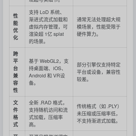
支持 LoD 系统、
性
渐进式流式加载和
通常无法处理超大规
能
虚拟内存管理，可
模场景，性能受限于
优
渲染超 1亿 splat
硬件算力。
化
的场景。
跨
平
基于 WebGL2，支
部分引擎仅支持特定
台
持桌面端、iOS、
平台或设备，兼容性
兼
Android 和 VR设
较差。
容
备。
性
文
全新 .RAD 格式，
传统格式（如 .PLY）
件
支持随机访问和流
未压缩或压缩率低，
格
式加载，压缩率
不支持渐进式加载。
式
高。