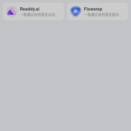
Readdy.ai
Flowstep
一款通过自然语言对话即可生成完整网站页面和前端代码的 AI 建站工具。
一款通过自然语言提示即可自动生成 UI 线框图和用户流程图的 AI 原型设计工具。