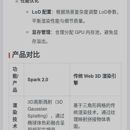
性能优化
LoD 配置
：根据场景复杂度调整 LoD参数，
平衡渲染性能与细节质量。
显存管理
：合理分配 GPU 内存池，避免显
存溢出。
产品对比
功
能/
传统 Web 3D 渲染引
Spark 2.0
产
擎
品
3D高斯溅射（3D
渲
基于三角形网格的传
Gaussian
染
统渲染技术，通过纹
Splatting），通过
技
理映射拼接物体表
椭球体色彩融合呈
术
面。
现超写实细节。