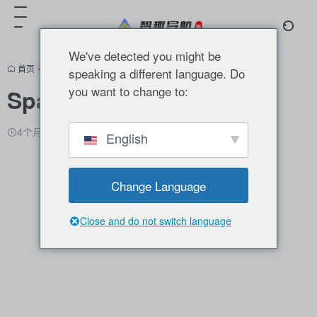
We've detected you might be
首页
•
分类推荐
•
AI设计
•
正文
speaking a different language. Do
you want to change to:
Spark 2.0
翻译站点
4个月前更新
884
0
0
English
Change Language
Close and do not switch language