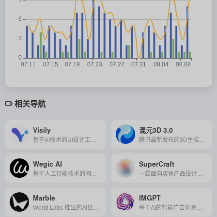
相关导航
Visily
混元3D 3.0
基于AI技术的UI设计工具，它简化了设计流程，使用户能够快速创建和编辑高保真线框图、原型及设计作品。
腾讯最新发布的3D生成模型，建模精度提升3倍，几何分辨率达1536³，支持36亿体素超高清建模，细节表现力显著增强。
Wegic AI
SuperCraft
基于人工智能技术的网站设计和开发助手，通过对话式设计帮助用户快速创建个性化、高质量的网站。
一款面向实体产品设计的 AI 协作平台，可将手绘或文本描述快速生成高质量 2D/3D 原型并支持多人实时协作与模型导出。
Marble
IMGPT
World Labs 推出的AI世界生成模型，只需一张图片即可快速生成可探索、可交互的 3D 虚拟空间，用于设计、创意和沉浸式体验。
基于AI的智能广告创意平台，只需输入网页链接即可自动生成高质量广告素材，实现从创意制作到发布的一站式营销。