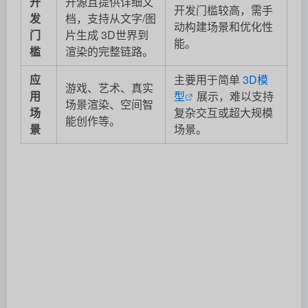
开
开源且提供详细文
开发门槛较高，需手
发
档，支持从文字/图
动构建场景和优化性
门
片生成 3D世界到
能。
槛
渲染的完整链路。
应
主要用于简单
3D模
游戏、艺术、真实
用
型
展示，难以支持
场景渲染、空间智
场
复杂交互或超大规模
能创作等。
景
场景。