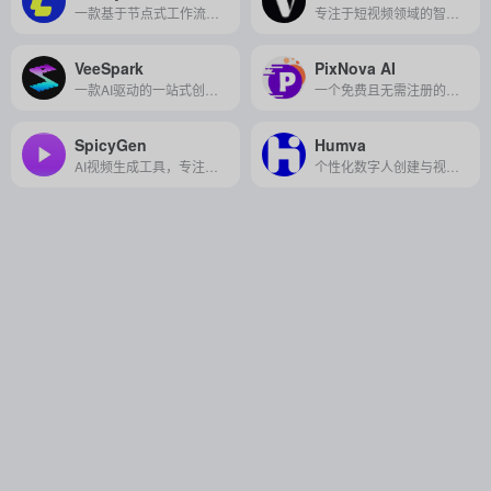
一款基于节点式工作流的 AI 生成工具，它通过模块化、可视化的方式，让创作者能对图像、视频和音频的生成过程进行精确控制，实现从“随机生成”到“稳定复现”的专业级内容生产。
专注于短视频领域的智能分析工具，通过先进算法预测爆款视频、限流风险及流量趋势，助力创作者优化内容并提升视频表现。
VeeSpark
PixNova AI
一款AI驱动的一站式创意与视觉叙事平台，可快速生成脚本、分镜和短视频，助力创作者高效实现创意表达。
一个免费且无需注册的全能在线 AI 图像与视频生成编辑平台，提供超过20种创意与实用工具，轻松满足内容创作、娱乐与设计需求。
​SpicyGen
Humva
AI视频生成工具，专注于创建高度逼真的虚拟人物视频。
个性化数字人创建与视频生成服务平台，让用户能够轻松打造独特虚拟形象并生成生动视频内容。