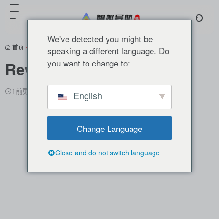
We've detected you might be
首页
•
分类推荐
•
AI视频
•
AI视频创作
•
正文
speaking a different language. Do
you want to change to:
Revid AI
翻译站点
1前更新
2,152
0
0
English
Change Language
Close and do not switch language