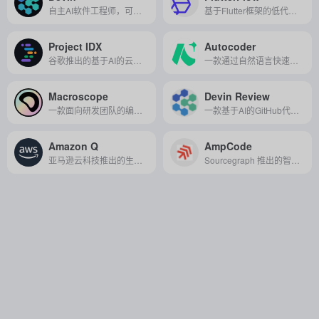
自主AI软件工程师，可自学技术、构建应用、查找修复错误，提升软件开发效率与质量。
基于Flutter框架的低代码应用开发工具，支持拖拽式界面设计和可视化逻辑编辑，可快速构建跨平台的原生移动应用和网页应用。
Project IDX
Autocoder
谷歌推出的基于AI的云端全栈开发环境，集成了智能助手Gemini，旨在提升开发者编码效率和项目协作能力。
一款通过自然语言快速生成高质量代码的 AI 编程助手工具。
Macroscope
Devin Review
一款面向研发团队的编程效率工具，通过代码知识图谱、多模型协同和研发进度可视化，提升团队协作与研发效率。
一款基于AI的GitHub代码审查工具，通过智能差异组织、自动问题检测和深度GitHub集成，显著提升开发团队协作效率并降低代码风险。
Amazon Q
AmpCode
亚马逊云科技推出的生成式人工智能助手，旨在通过连接企业系统数据，帮助员工加速软件开发、优化商业决策，并提供任务自动化等支持。
Sourcegraph 推出的智能编程助手，具备强大代理能力，可自主调用工具、编辑代码并执行复杂开发任务。