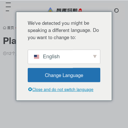
We've detected you might be
首页
•
分类推荐
•
AI编程
•
正文
speaking a different language. Do
you want to change to:
PlayerZero
翻译站点
12个月前更新
1,682
0
0
English
Change Language
Close and do not switch language