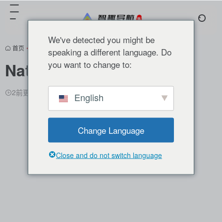
We've detected you might be
首页
•
正文
speaking a different language. Do
you want to change to:
NaturalReader
翻译站点
2前更新
2,155
0
0
English
Change Language
Close and do not switch language