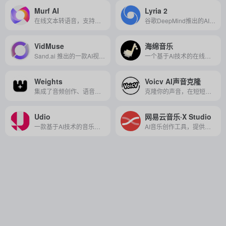
Murf AI
Lyria 2
在线文本转语音，支持多语言口音克隆，自定义配音，适用于多种创作场景。
谷歌DeepMind推出的AI音乐引擎，以全模态生成与实时交互能力，革新专业级音乐创作流程。
VidMuse
海绵音乐
Sand.ai 推出的一款AI视频创作平台，它通过智能 Agent 将简单的创意想法和音乐自动转化为包含脚本、分镜、配音和画面的完整专业视频。
一个基于AI技术的在线音乐创作平台，提供多样化的音乐模板和自定义创作功能，帮助用户快速生成个性化的音乐作品。
Weights
Voicv AI声音克隆
集成了音频创作、语音翻唱、图像、视频多种AI创作功能的在线平台，专为创作者提供一站式的创作体验。
克隆你的声音，在短短几分钟内将你的声音转化为数字双胞胎
Udio
网易云音乐·X Studio
一款基于AI技术的音乐生成器，能够将用户的文本描述转化为具有个性化风格的音乐作品。
AI音乐创作工具，提供丰富的虚拟歌手资源和强大的编辑功能，让音乐创作变得简单且充满创意。