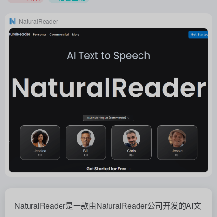
NaturalReader
NaturalReader是一款由NaturalReader公司开发的AI文