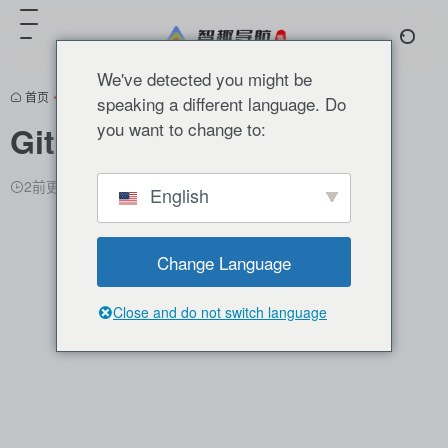
We've detected you might be
首页
•
分类推荐
•
AI编程
•
正文
speaking a different language. Do
you want to change to:
GitHub Copilot
翻译站点
2前更新
1,879,203
0
0
English
Change Language
Close and do not switch language