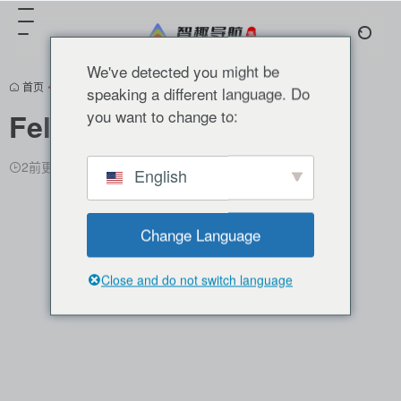
We've detected you might be
首页
•
分类推荐
•
AI助手
•
正文
speaking a different language. Do
you want to change to:
Felo AI
2前更新
5,780
0
0
English
Change Language
Close and do not switch language