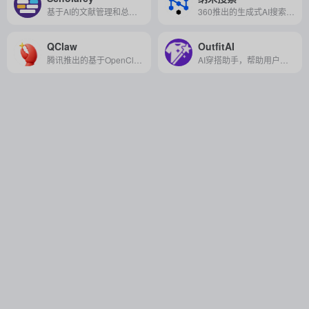
基于AI的文献管理和总结工具，旨在帮助研究人员、学生和学者快速理解和处理学术文献，提升研究效率。
360推出的生成式AI搜索产品，支持多模态内容创作，实现“搜索即创作”的便捷体验。
QClaw
OutfitAI
腾讯推出的基于OpenClaw的本地 AI助手，支持微信/QQ 直连远程操控电脑，实现自动化任务处理与高效办公。
AI穿搭助手，帮助用户根据个人风格与场景快速生成专业搭配，轻松解决“今天穿什么”的烦恼。