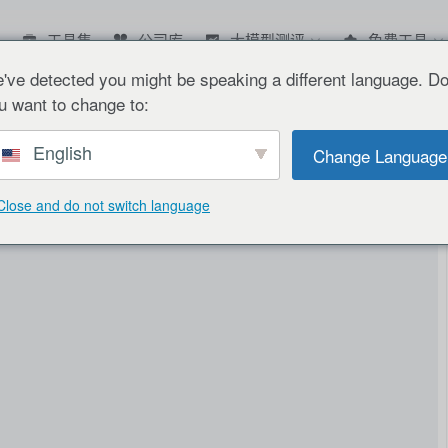
工具集
公司库
大模型测评
免费工具
've detected you might be speaking a different language. D
u want to change to:
English
Change Language
Close and do not switch language