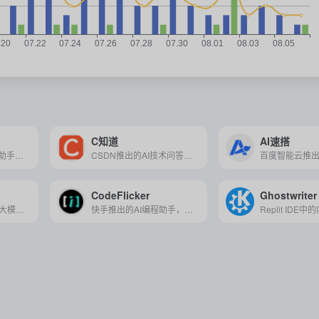
C知道
AI速搭
基于多模态AI的编程助手，支持自然语言和视觉输入，可高效生成、优化代码并处理办公任务，大幅降低开发门槛。
CSDN推出的AI技术问答工具，为开发者提供智能编程辅助、技术知识问答及代码生成与优化等高效服务。
CodeFlicker
Ghostwriter
百度推出的基于文心大模型的智能代码助手，旨在通过自然语言交互提升编码效率，为研发全生命周期提供全场景智能辅助。
快手推出的AI编程助手，通过自然语言交互、代码自动补全和端到端AI开发能力，帮开发者快速写代码、解决问题，提升效率，适合原型开发、学习和团队协作场景。