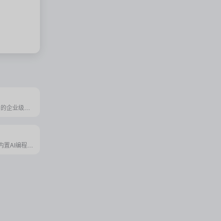
百度智能云推出的企业级低代码平台，以可视化开发和AI辅助为核心，助力企业高效构建灵活应用，加速数字化转型。
Replit IDE中的内置AI编程助手，提供智能代码生成、补全、解释、重构及实时调试等功能，旨在加速开发过程并提高代码质量。