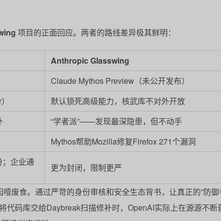
wing
项目的正面回应。两者的路线差异极其鲜明：
Anthropic Glasswing
Claude Mythos Preview（未公开发布）
r）
默认锁死高级能力，核武库不对外开放
补
“学者派”——发现最深隐患，但不动手
Mythos帮助Mozilla修复Firefox 271个漏洞
证身份；企业通
更为封闭，限制更严
噎废食。通过严苛的身份审核和安全生态背书，让真正的”防御
码库交给Daybreak扫描修补时，OpenAI实际上在源源不断