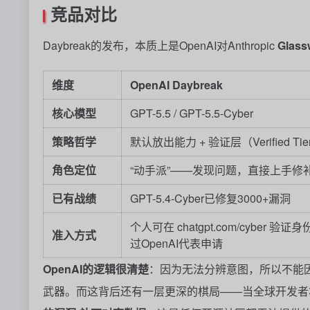
竞品对比
Daybreak的发布，本质上是OpenAI对Anthropic
Glass
维度
OpenAI Daybreak
核心模型
GPT-5.5 / GPT-5.5-Cyber
策略哲学
默认放出能力 + 验证层（Verified Tie
角色定位
“动手派”——发现问题，直接上手修
已有战绩
GPT-5.4-Cyber已修复3000+漏洞
个人可在 chatgpt.com/cyber 验
准入方式
过OpenAI代表申请
OpenAI的逻辑很清楚
：因为无法分辨意图，所以不能因
武器。而这背后还有一层更深的棋局——当全球开发者将代