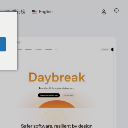
排行榜
English
o
Daybreak