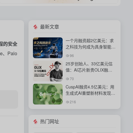
最新文章
一个月融资超2亿美元：求
程的安全
之科技为何成为具身智能资
e、Palo
本新宠？
96
25岁创始人、33亿美元估
值：AI芯片新贵OLIX融资
背后的豪赌
70
CuspAI融资4.5亿美元：用
生成式AI重塑新材料发现与
工业研发体系
216
热门网址