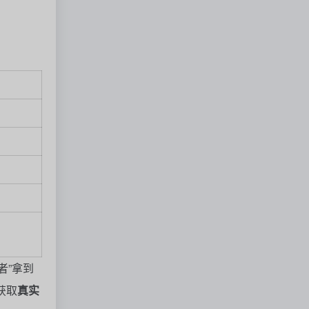
者”拿到
获取
真实