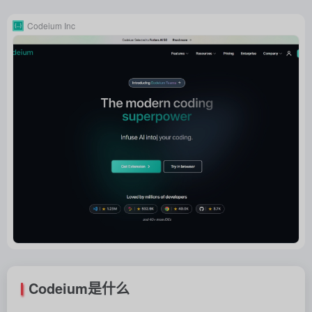
Codeium Inc
Codeium是什么