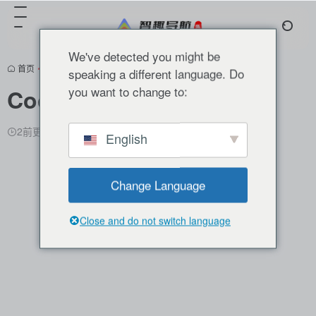
We've detected you might be
首页
•
AI公司甄选
•
福布斯AI50强（2024）
•
正文
speaking a different language. Do
you want to change to:
Codeium Inc
翻译站点
2前更新
31,557
0
0
English
Change Language
Close and do not switch language