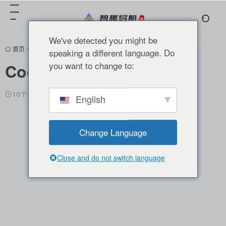
We've detected you might be
首页
•
分类推荐
•
AI编程
•
正文
speaking a different language. Do
you want to change to:
CodeFlicker
10个月前更新
1,769
0
0
English
Change Language
Close and do not switch language