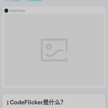
CodeFlicker
CodeFlicker是什么？