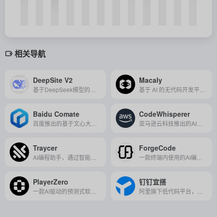
相关导航
DeepSite V2
Macaly
基于DeepSeek模型的开源AI前端开发工具，支持自然语言交互，可快速生成并实时修改网页。
基于 AI 的无代码开发平台，能将自然语言描述快速转化为可用的应用程序和网站。
Baidu Comate
CodeWhisperer
百度推出的基于文心大模型的智能代码助手，旨在通过自然语言交互提升编码效率，为研发全生命周期提供全场景智能辅助。
亚马逊云科技推出的AI编程助手，能够实时提供个性化代码建议、错误检测和自动完成，旨在提升开发者编程效率与代码质量。
Traycer
ForgeCode
AI编程助手，通过智能任务拆解、多代理并行协作与实时代码分析，帮助开发者高效规划、执行并优化复杂项目，显著提升编码效率与团队协作能力。
一款终端内使用的AI编程助手，支持多模型接入与智能自动化开发任务，专为开发者打造高效、私密、可扩展的工作流体验。
PlayerZero
钉钉宜搭
一款AI驱动的预测式软件质量平台，通过代码仿真和智能分析，在上线前预防故障、提升协作效率。
阿里旗下低代码平台，通过可视化拖拽快速搭建企业应用，无缝集成钉钉生态实现高效办公与业务数字化。