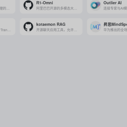
R1-Omni
Outlier AI
融合大语言与符号推理的创新大模型，专为提升金融、医疗等领域应用的可信度与精准度而设计。
阿里巴巴开源的多模态大语言模型，运用RLVR技术实现情感识别，提供可解释的推理过程，适用于多场景。
kotaemon RAG
昇思MindSp
由Google开发的基于Transformer架构的预训练语言模型，通过在大规模文本数据上学习双向上下文信息，为多种NLP任务提供强大基础，拥有最多达数百亿个参数，并在多个任务中取得显著性能提升。
开源聊天应用工具，允许用户以聊天方式查询并获取文档中的相关信息。