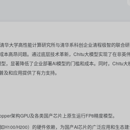
自清华大学高性能计算研究所与清华系科创企业清程极智的联合
成本高昂问题。通过底层技术革新，Chitu大模型实现了在非英
度模型，显著降低了企业部署AI模型的门槛和成本。同时，Chitu
的普及和应用提供了有力支持。
opper架构GPU及各类国产芯片上原生运行FP8精度模型。
（如H100/H200）的硬件依赖，为国产AI芯片的广泛应用和生态