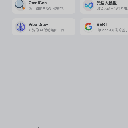
OmniGen
光语大模型
统一图像生成扩散模型，它天然支持多种图像生成任务，具有高度的灵活性和可扩展性。
​Vibe Draw
BERT
开源的 AI 辅助绘图工具，可将手绘草图和文本描述智能转换为 3D 模型，支持实时协作与创意表达。