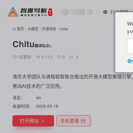
行业观察
We
首页
•
大模型
•
开源项目
•
Chitu
yo
Chitu
翻译站点
1前更新
9,113
0
0
清华大学团队与清程极智联合推出的开源大模型推理引擎
推动AI技术的广泛应用。
语言：
en
收录时间：
2025-03-15
打开网站
手机查看