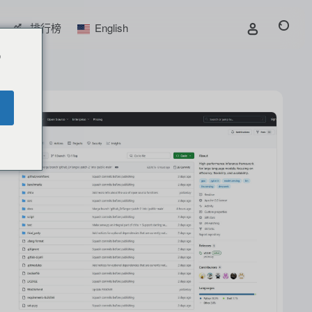
排行榜
English
o
Chitu