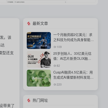
最新文章
一个月融资超2亿美元：求
研发。该
之科技为何成为具身智能资
伟达
本新宠？
109
大模型还支
25岁创始人、33亿美元估
值：AI芯片新贵OLIX融资
背后的豪赌
82
CuspAI融资4.5亿美元：用
生成式AI重塑新材料发现与
工业研发体系
220
热门网址
建设带来了