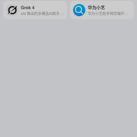
Grok 4
华为小艺
xAI 推出的多模态AI助手，融合幽默风格与强大推理能力，深度集成于 X 平台，助力内容创作与互动。
华为小艺助手网页端升级，手机/PC全兼容，R1深度思考引领革新，人人畅享智能未来