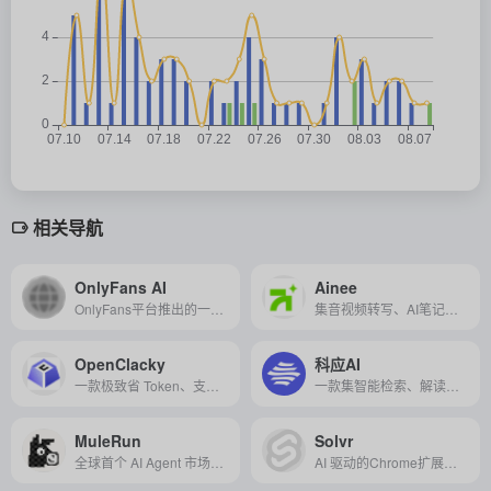
相关导航
OnlyFans AI
Ainee
OnlyFans平台推出的一款帮助创作者智能创作、管理粉丝并提升变现效率的人工智能工具。
集音视频转写、AI笔记生成、互动学习工具与知识共享于一体的多格式AI学习助手。
OpenClacky
科应AI
一款极致省 Token、支持 Skill 技能生态的开源通用 AI Agent，它能以极低的成本在本地为你自动执行编程、办公及各类复杂任务。
一款集智能检索、解读、管理、分析与前沿跟踪于一体的全球文献AI平台，利用先进的人工智能技术提升科研效率与质量。
MuleRun
Solvr
全球首个 AI Agent 市场，让用户即插即用各类智能代理，实现内容创作、自动化任务、游戏辅助等多场景高效执行。
AI 驱动的Chrome扩展工具，可通过高亮文本、截图或输入问题，快速提供精准答案，提升信息检索效率。