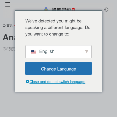
We've detected you might be
首页
•
分类推荐
•
AI助手
•
正文
speaking a different language. Do
you want to change to:
Anakin.ai
2前更新
1,758
0
0
English
Change Language
Close and do not switch language