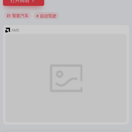
打开网站
智能汽车
# 自动驾驶
AMD