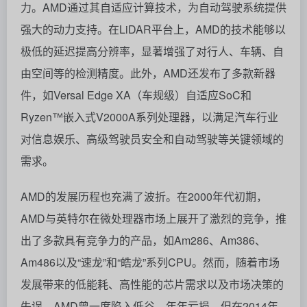
力。AMD通过其自适应计算技术，为自动驾驶系统提供
强大的动力支持。在LiDAR平台上，AMD的技术能够以
极低的延迟提高分辨率，显著增强了对行人、车辆、自
由空间等的检测精度。此外，AMD还发布了多款新器
件，如Versal Edge XA（车规级）自适应SoC和
Ryzen™嵌入式V2000A系列处理器，以满足汽车行业
对信息娱乐、高级驾驶员安全和自动驾驶等关键领域的
需求。
AMD的发展历程也充满了波折。在2000年代初期，
AMD与英特尔在微处理器市场上展开了激烈的竞争，推
出了多款具有竞争力的产品，如Am286、Am386、
Am486以及“速龙”和“皓龙”系列CPU。然而，随着市场
发展带来的低能耗、高性能的芯片需求以及市场决策的
失误，AMD曾一度陷入低谷，年年亏损。但在2014年