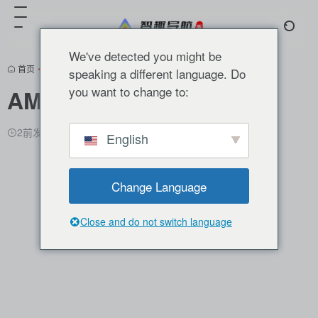
We've detected you might be
首页
•
产业融合
•
智能汽车
•
正文
speaking a different language. Do
you want to change to:
AMD
2前发布
1,992
0
0
English
Change Language
Close and do not switch language