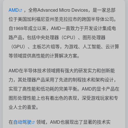
AMD
，全称Advanced Micro Devices，是一家总部
位于美国加利福尼亚州圣克拉拉市的跨国半导体公司。
自1969年成立以来，AMD一直致力于开发设计集成电
路产品，包括中央处理器（CPU）、图形处理器
（GPU）、主板芯片组等，为游戏、人工智能、云计算
等领域提供高性能的计算解决方案。
AMD在半导体技术领域拥有强大的研发实力和创新能
力，其处理器产品采用了先进的制程技术和架构设计，
实现了高性能和低功耗的完美平衡。AMD的显卡产品在
图形处理性能上也有着出色的表现，深受游戏玩家和专
业人士的喜爱。
在
自动驾驶
领域，AMD也展现出了显著的技术实