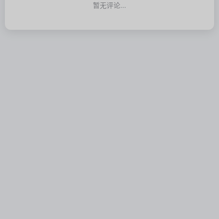
暂无评论...