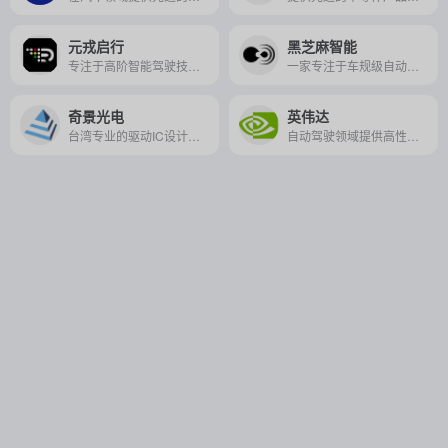
元戎启行
黑芝麻智能
专注于高阶智能驾驶技术研发与应用的科技公司，致力于推动自动驾驶技术的市场化进程。
一家专注于车规级自动驾驶AI计算芯片和平台研发的行业领先企业，以其大算力计算芯片与平台技术为核心，推动自动驾驶技术的创新与发展。
奇景光电
英伟达
台湾专业的驱动IC设计公司，在汽车领域专注于车用显示技术，提供创新的AMOLED显示解决方案、分区调光TCON技术和LTDI产品，同时开发自动驾驶系统的关键3D感测技术LiDAR光达，推动汽车行业的智能化和节能化发展。
自动驾驶领域提供高性能的计算平台和解决方案，支持环境感知、决策规划、控制执行等核心功能，推动自动驾驶技术的发展和应用。