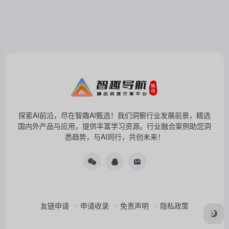
探索AI前沿，尽在智趣AI甄选！我们洞察行业发展前景，精选
国内外产品与应用，提供丰富学习资源。行业融合案例助您洞
悉趋势，与AI同行，共创未来！
友链申请
申请收录
免责声明
隐私政策