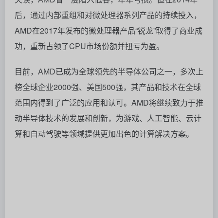
后，通过内部重组和对微处理器系列产品的持续投入，
AMD在2017年发布的微处理器产品“锐龙”取得了商业成
功，重新占领了CPU市场份额并扭亏为盈。
目前，AMD已成为全球领先的半导体公司之一，多次上
榜全球企业2000强、美国500强，其产品和技术在全球
范围内得到了广泛的应用和认可。AMD将继续致力于推
动半导体技术的发展和创新，为游戏、人工智能、云计
算和自动驾驶等领域提供更加出色的计算解决方案。