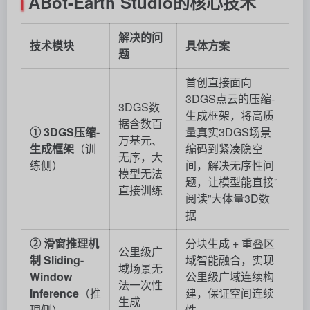
ABot-Earth Studio的核心技术
解决的问
技术模块
具体方案
题
首创直接面向
3DGS点云的压缩-
3DGS数
生成框架，将高质
据含数百
① 3DGS压缩-
量真实3DGS场景
万基元、
生成框架
（训
编码到紧凑隐空
无序，大
练侧）
间，解决无序性问
模型无法
题，让模型能直接”
直接训练
阅读”大体量3D数
据
② 滑窗推理机
分块生成 + 重叠区
公里级广
制 Sliding-
域智能融合，实现
域场景无
Window
公里级广域连续构
法一次性
Inference
（推
建，保证空间连续
生成
理侧）
性