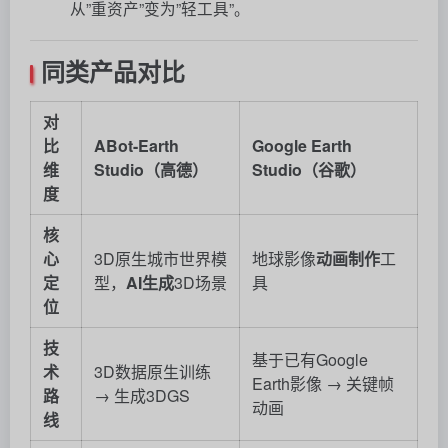
从”重资产”变为”轻工具”。
同类产品对比
对
比
ABot-Earth
Google Earth
维
Studio（高德）
Studio（谷歌）
度
核
心
3D原生城市世界模
地球影像
动画制作
工
定
型，
AI生成
3D场景
具
位
技
基于已有Google
术
3D数据原生训练
Earth影像 → 关键帧
路
→ 生成3DGS
动画
线