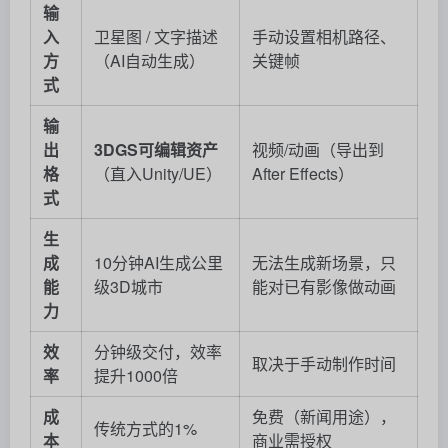
输
入
卫星图 / 文字描述
手动设置相机路径、
方
（AI自动生成）
关键帧
式
输
出
3DGS可编辑资产
视频/动画（导出到
格
（直入Unity/UE）
After Effects）
式
生
成
10分钟AI生成公里
无法生成新场景，只
能
级3D城市
能对已有影像做动画
力
效
分钟级交付，效率
取决于手动制作时间
率
提升1000倍
成
免费（新闻用途），
传统方式的1%
本
商业需授权