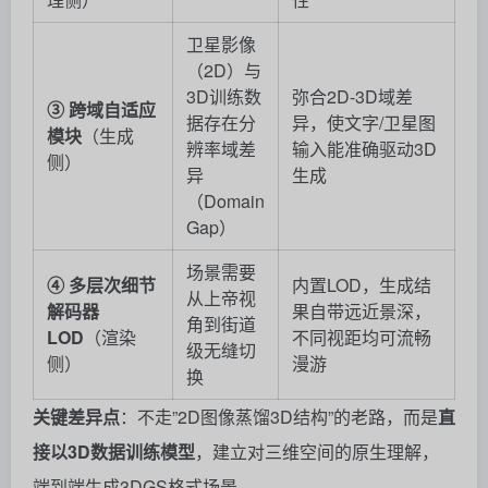
卫星影像
（2D）与
3D训练数
弥合2D-3D域差
③ 跨域自适应
据存在分
异，使文字/卫星图
模块
（生成
辨率域差
输入能准确驱动3D
侧）
异
生成
（Domain
Gap）
场景需要
④ 多层次细节
内置LOD，生成结
从上帝视
解码器
果自带远近景深，
角到街道
LOD
（渲染
不同视距均可流畅
级无缝切
侧）
漫游
换
关键差异点
：不走”2D图像蒸馏3D结构”的老路，而是
直
接以3D数据训练模型
，建立对三维空间的原生理解，
端到端生成3DGS格式场景。