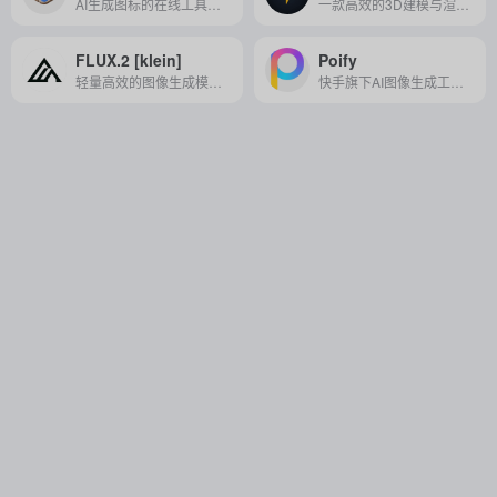
AI生成图标的在线工具，无需设计技能即可高效获取高质量图标，适合设计师与非专业用户快速实现创意表达。
一款高效的3D建模与渲染工具，提供实时建模、渲染、动画制作及自动化材质处理，适用于设计、游戏开发、虚拟现实和影视动画制作等多个领域。
FLUX.2 [klein]
Poify
轻量高效的图像生成模型，支持亚秒级出图、4MP 高清输出，适配消费级硬件，满足实时创作与轻量化部署需求。
快手旗下AI图像生成工具，专为电商/营销定制，5秒智能出图，风格多样，一键降本增效，中小商家必备设计神器。