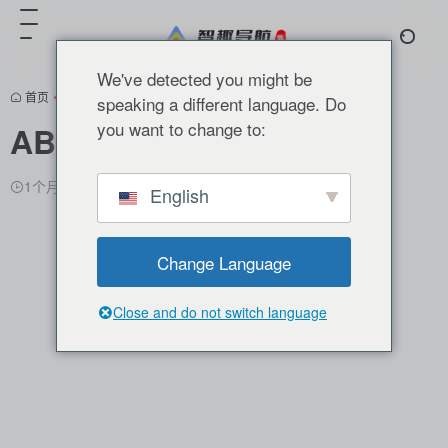
We've detected you might be
首页
•
分类推荐
•
AI图像
•
AI图像生成
•
正文
speaking a different language. Do
you want to change to:
ABot-Earth Studio
1个月前更新
993
0
0
English
Change Language
Close and do not switch language