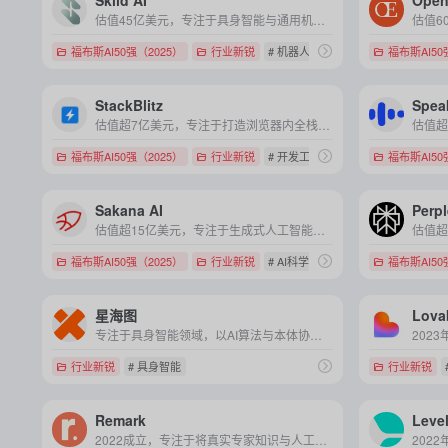
Skild AI
Open
估值45亿美元，专注于具身智能与通用机器人基础模型的研发，旨在让机器人能够在多种环境和任务中灵活、高效地执行操作。
福布斯AI50强（2025）
行业新锐
# 机器人
福布斯AI50
StackBlitz
Spea
估值超7亿美元，专注于打造浏览器内全栈开发环境与 AI 驱动的无代码开发工具，让开发者及非技术人员都能轻松实现高效编程与应用构建。
福布斯AI50强（2025）
行业新锐
# 开发工具
福布斯AI50
Sakana AI
Perpl
估值超15亿美元，专注于生成式人工智能和自动化科研系统的开发，致力于通过AI提升科研效率及企业智能化水平。
福布斯AI50强（2025）
行业新锐
# AI科学家
# 自动化科研
福布斯AI50
星海图
Lova
专注于具身智能领域，以AI算法与本体协同研发为核心，打造能服务人类世界的智能体产品及解决方案。
行业新锐
# 具身智能
行业新锐
Remark
Leve
2022成立，专注于将真实专家知识与人工智能结合，打造电商场景下的智能购物顾问系统，提升用户转化与购物体验。