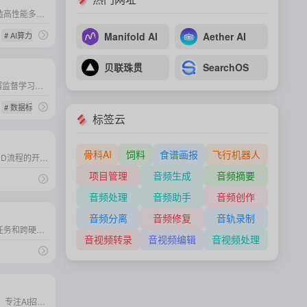
估值超1000亿美元，专注于打造高性能多模态大模型及超强算力基础设施，推动通用人工智能（AGI）技术突破与跨行业落地应用。
# AI算力
# 大模型
Manifold AI
Aether AI
贝联珠贯
SearchOS
估值达51亿美元，专注于利用弱监督学习和程序化数据标注技术，为AI模型开发提供高效、低成本的数据解决方案。
# 数据标注
标签云
骨科AI
饲料
食谱画报
飞行机器人
专注于加速GitHub Actions CI/CD流程的开发者工具公司，通过高性能硬件、缓存优化和可观察性提升开发效率、降低构建成本。
项目管理
音频生成
音频摘要
音频处理
音频助手
音频创作
音频分离
音频修复
音轨录制
2024年成立，专注于构建可跨任务和跨硬件的通用机器人基础模型，通过高效合成数据和自监督学习推动机器人智能化发展。
音视频转录
音视频编辑
音视频处理
2023年成立，市值超20亿美元，专注AI招聘革新，智能匹配人才技能与岗位需求，高效赋能企业精准选才。