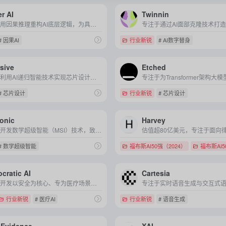
r AI
Twinnin
专注于用因果推理重构AI底层逻辑，为具身智能打造能理解"为什么"而非仅识别"是什么"的因果世界模型。
# 因果AI
行业新锐
# AI数字替身
sive
Etched
专注于利用AI递归智能技术实现芯片设计全流程自动化，从架构优化到硅衬底层生成，大幅降低定制化芯片开发门槛与周期。
# 芯片设计
行业新锐
# 芯片设计
onic
Harvey
专注于开发数学超级智能（MSI）技术，致力于构建可验证、无幻觉的AI推理引擎，为金融、科研等高风险领域提供精准可靠的决策支持。
# 数学超级智能
福布斯AI50强（2024）
福布斯AI5
cratic AI
Cartesia
专注于开发以安全为核心、专为医疗场景设计的大型语言模型及生成式AI医疗代理，致力于通过AI技术解决医疗人力短缺并提升全球医疗服务质量与可及性。
行业新锐
# 医疗AI
行业新锐
# 语音生成