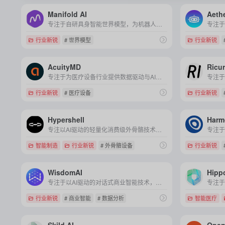
Manifold AI
Aethe
专注于自研具身智能世界模型，为机器人打造能理解物理规律、支持实时交互的"数字大脑"，是国内首家将世界模型直接落地到机器人场景的公司。
行业新锐
# 世界模型
行业新锐
AcuityMD
Ricur
专注于为医疗设备行业提供数据驱动与AI赋能的全生命周期商业化解决方案，助力企业精准洞察市场、优化销售策略并加速产品全周期管理。
行业新锐
# 医疗设备
行业新锐
Hypershell
Harm
专注以AI驱动的轻量化消费级外骨骼技术研发，致力于通过机器人与智能算法融合，重新定义人类在户外运动、日常通勤及职业劳动等场景下的移动方式。
智能制造
行业新锐
# 外骨骼设备
行业新锐
WisdomAI
Hippo
专注于以AI驱动的对话式商业智能技术，通过自然语言交互与主动型Agent功能，为企业提供精准、实时且低门槛的数据分析与决策支持解决方案。
行业新锐
# 商业智能
# 数据分析
智能医疗