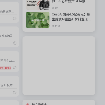
值：AI芯片新贵OLIX融资
背后的豪赌
96
专注于通过AI面部克隆技术打造高精度数字替身，赋能影视、广告等娱乐行业实现人类演员身份的智能化管理与商业化应用。
CuspAI融资4.5亿美元：用
生成式AI重塑新材料发现与
工业研发体系
230
专注于为Transformer架构大模型推理场景设计专用AI芯片，以硬件级优化实现性能与能效的颠覆性突破。
估值超80亿美元，专注于面向律所与企业法务的法律领域大模型与智能工作流平台，提供专业级法律分析、起草与检索自动化能力。
0强（2025）
# 法律服务
专注于实时语音生成与交互式语音 AI 技术，致力于用超低延迟、高自然度的语音模型赋能智能客服、游戏角色与语音助手等场景。
热门网址