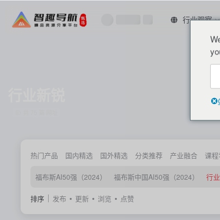
行业观察
We
yo
行业新锐
共 75 篇 网址
热门产品
国内精选
国外精选
分类推荐
产业融合
课程
福布斯AI50强（2024）
福布斯中国AI50强（2024）
行业
排序
发布
更新
浏览
点赞