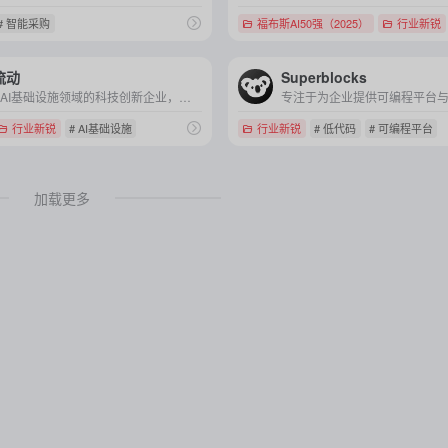
# 智能采购
福布斯AI50强（2025）
行业新锐
流动
Superblocks
专注于AI基础设施领域的科技创新企业，致力于降低大模型应用成本和开发门槛，通过高性能云平台与推理引擎推动AGI普惠。
行业新锐
# AI基础设施
行业新锐
# 低代码
# 可编程平台
加载更多