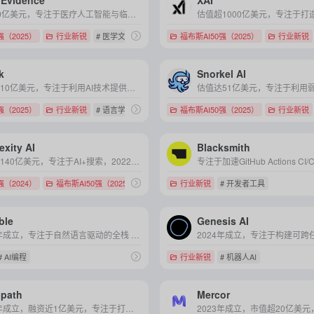
Evidence
XAI
估值60亿美元，专注于医疗人工智能与临床决策支持系统（CDSS），致力于为医生提供实时、可追溯的循证医学信息。
强（2025）
行业新锐
# 医学文献
福布斯AI50强（2025）
行业新锐
k
Snorkel AI
估值超10亿美元，专注于利用AI技术提供个性化口语训练服务，助力全球用户突破语言交流障碍，实现高效英语能力提升。
强（2025）
行业新锐
# 语言学习
福布斯AI50强（2025）
行业新锐
exity AI
Blacksmith
估值超140亿美元，专注于AI+搜索，2022年成立，总部位于美国加利福尼亚
强（2024）
福布斯AI50强（2025）
# Perplexity
行业新锐
# 开发者工具
ble
Genesis AI
2023年成立，专注于自然语言驱动的全栈 AI 编程，致力于让非程序员也能通过对话生成完整的 Web 应用。
# AI编程
行业新锐
# 机器人AI
lpath
Mercor
2022年成立，融资近1亿美元，专注于打造 AI 原生的企业智能采购与供应链自动化平台。