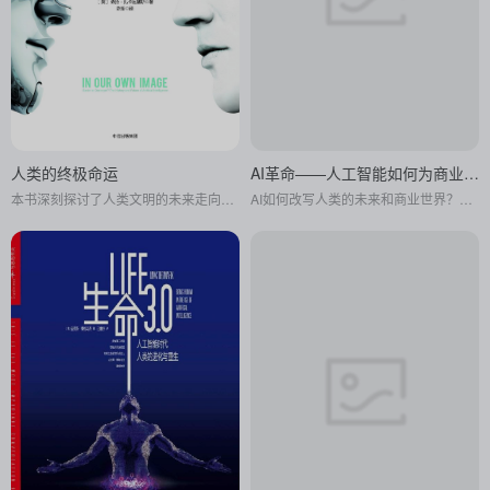
人类的终极命运
AI革命——人工智能如何为商业赋能
本书深刻探讨了人类文明的未来走向，预测了技术发展、社会变革以及可能面临的全球性挑战，引发读者对人类命运和宇宙未来的无尽思考。
AI如何改写人类的未来和商业世界？这本书讲述了许多关于普通人构建与众不同的AI方法的神奇故事。