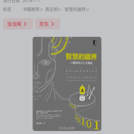
发行日期
2018-1-1
标签
书籍推荐
周志明
智慧的疆界
当当网
京东