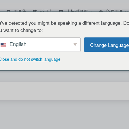
工具集
公司库
大模型测评
免费工具
've detected you might be speaking a different language. D
u want to change to:
English
Change Language
Close and do not switch language