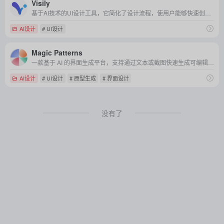
Visily
基于AI技术的UI设计工具，它简化了设计流程，使用户能够快速创建和编辑高保真线框图、原型及设计作品。
AI设计
# UI设计
Magic Patterns
一款基于 AI 的界面生成平台，支持通过文本或截图快速生成可编辑的UI设计并导出为 React/Tailwind 代码。
AI设计
# UI设计
# 原型生成
# 界面设计
没有了