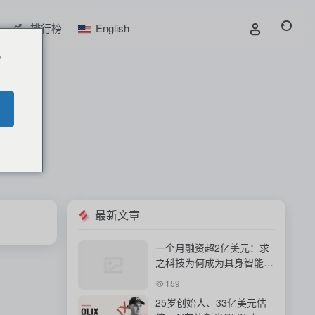
排行榜
English
o
最新文章
一个月融资超2亿美元：求
之科技为何成为具身智能资
本新宠？
159
25岁创始人、33亿美元估