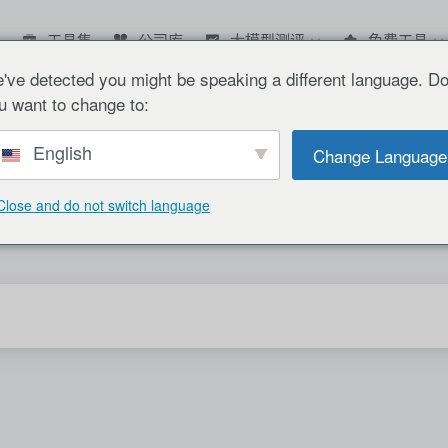
工具集
公司库
大模型测评
免费工具
've detected you might be speaking a different language. D
u want to change to:
English
Change Language
Close and do not switch language