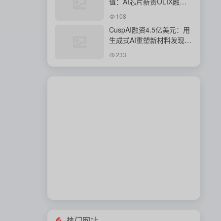
值：AI芯片新贵OLIX融资
背后的豪赌
108
CuspAI融资4.5亿美元：用
生成式AI重塑新材料发现与
工业研发体系
233
热门网址