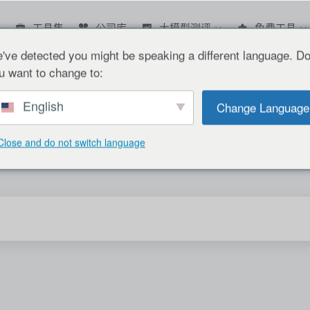
工具集
公司库
大模型测评
免费工具
've detected you might be speaking a different language. D
u want to change to:
English
Change Language
Close and do not switch language