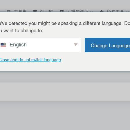
工具集
公司库
大模型测评
免费工具
've detected you might be speaking a different language. D
u want to change to:
English
Change Language
Close and do not switch language