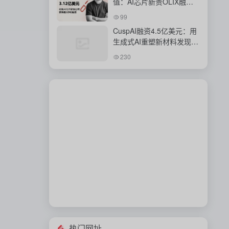
值：AI芯片新贵OLIX融资
背后的豪赌
99
CuspAI融资4.5亿美元：用
生成式AI重塑新材料发现与
工业研发体系
230
热门网址