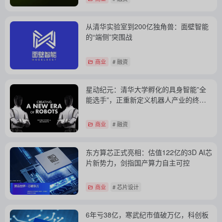
从清华实验室到200亿独角兽：面壁智能
的“端侧”突围战
商业
# 融资
星动纪元：清华大学孵化的具身智能”全
能选手”，正重新定义机器人产业的终局
之战
商业
# 融资
东方算芯正式亮相：估值122亿的3D AI芯
片新势力，剑指国产算力自主可控
商业
# 芯片设计
6年亏38亿，寒武纪市值破万亿，科创板