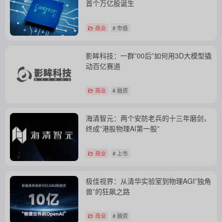
首个万亿股诞生
商业
# 市值
影眸科技：一群”00后”如何用3D大模型撬
动百亿赛道
商业
# 融资
海清智元：两个安防老兵的十三年磨剑，
终成”港股物理AI第一股”
商业
# 上市
极佳视界：从清华实验室到物理AGI”独角
兽”的狂飙之路
商业
# 融资