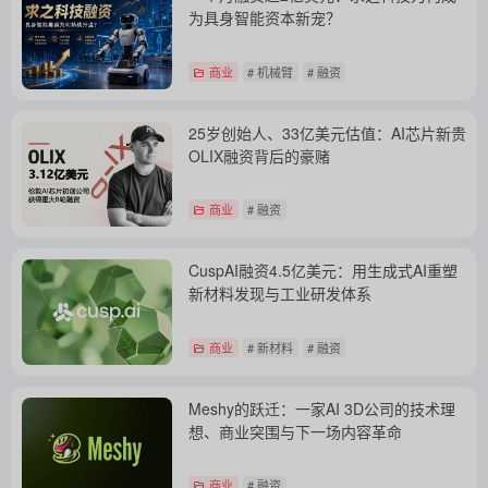
为具身智能资本新宠？
商业
# 机械臂
# 融资
25岁创始人、33亿美元估值：AI芯片新贵
OLIX融资背后的豪赌
商业
# 融资
CuspAI融资4.5亿美元：用生成式AI重塑
新材料发现与工业研发体系
商业
# 新材料
# 融资
Meshy的跃迁：一家AI 3D公司的技术理
想、商业突围与下一场内容革命
商业
# 融资