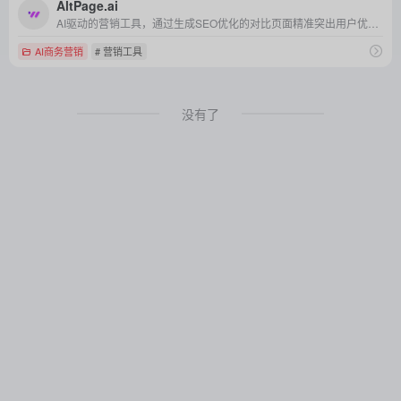
AltPage.ai
AI驱动的营销工具，通过生成SEO优化的对比页面精准突出用户优势，轻松截流竞争对手流量，助力企业低成本提升搜索引擎排名与转化率。
AI商务营销
# 营销工具
没有了