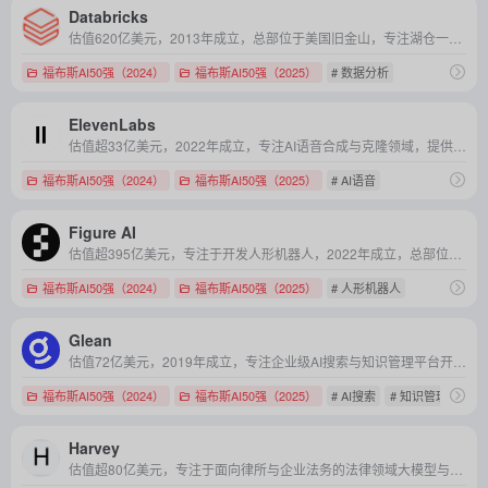
Databricks
估值620亿美元，2013年成立，总部位于美国旧金山，专注湖仓一体架构，融合数据管理与AI开发，为企业提供高效数据智能处理与分析服务。
福布斯AI50强（2024）
福布斯AI50强（2025）
# 数据分析
ElevenLabs
估值超33亿美元，2022年成立，专注AI语音合成与克隆领域，提供多语言、情感化文本到语音转换及语音克隆解决方案。
福布斯AI50强（2024）
福布斯AI50强（2025）
# AI语音
Figure AI
估值超395亿美元，专注于开发人形机器人，2022年成立，总部位于美国加利福尼亚州
福布斯AI50强（2024）
福布斯AI50强（2025）
# 人形机器人
Glean
估值72亿美元，2019年成立，专注企业级AI搜索与知识管理平台开发，为企业提供跨应用数据搜索及个性化结果呈现服务。
福布斯AI50强（2024）
福布斯AI50强（2025）
# AI搜索
# 知识管理
Harvey
估值超80亿美元，专注于面向律所与企业法务的法律领域大模型与智能工作流平台，提供专业级法律分析、起草与检索自动化能力。