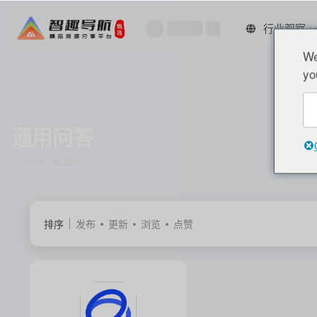
行业观察
We
yo
通用问答
共 1 篇 应用
排序
发布
更新
浏览
点赞