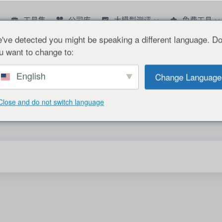
工具集
公司库
大模型测评
免费工具
've detected you might be speaking a different language. D
u want to change to:
English
Change Language
Close and do not switch language