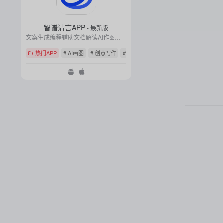
智谱清言APP
- 最新版
文案生成编程辅助文档解读AI作图智能问答工具
热门APP
# AI画图
# 创意写作
# 通用问答